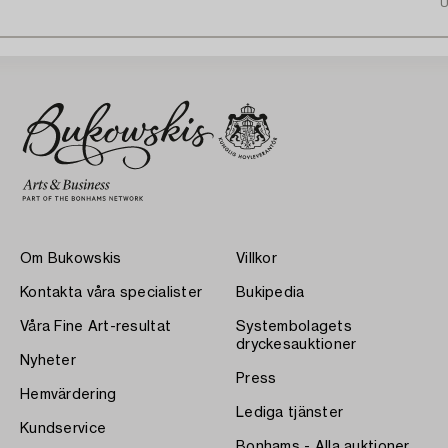
U
Om Bukowskis
Villkor
Kontakta våra specialister
Bukipedia
Våra Fine Art-resultat
Systembolagets
dryckesauktioner
Nyheter
Press
Hemvärdering
Lediga tjänster
Kundservice
Bonhams - Alla auktioner