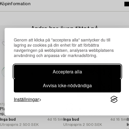
Köpinformation
Andra har även tittat på
Genom att klicka på "acceptera alla" samtycker du till
lagring av cookies på din enhet för att förbättra
navigeringen på webbplatsen, analysera webbplatsens
användning och anpassa vår marknadsföring.
Acceptera alla
Avvisa icke-nödvändiga
Inställningar
1727682
1727689
1
Plafond,
Taklampa,
H
1930-tal.
1900-talets första hälft.
V
Inga bud
4d 15 tim
Inga bud
4d 16 tim
B
Utropspris
2 500 SEK
Utropspris
2 500 SEK
1
I