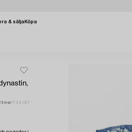
ra & sälja
Köpa
dynastin,
23 mar
17:24 CET