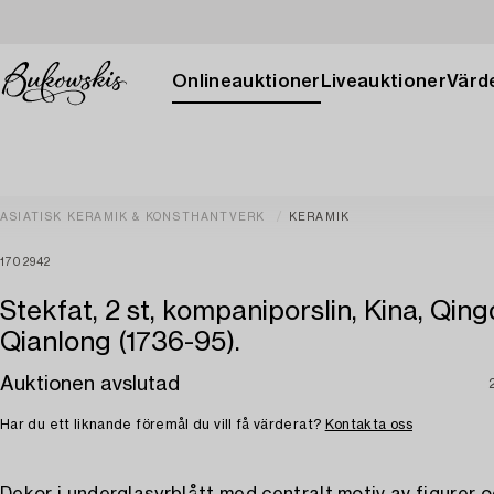
Onlineauktioner
Liveauktioner
Värde
ASIATISK KERAMIK & KONSTHANTVERK
KERAMIK
1702942
Stekfat, 2 st, kompaniporslin, Kina, Qing
Qianlong (1736-95).
Auktionen avslutad
Har du ett liknande föremål du vill få värderat?
Kontakta oss