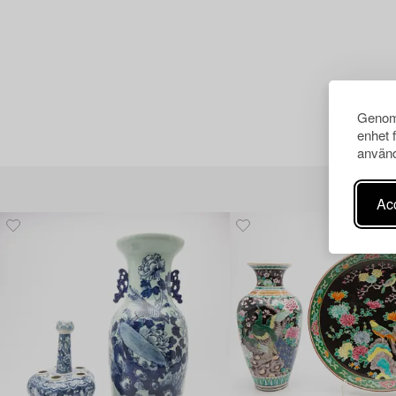
Genom 
enhet 
använd
Acc