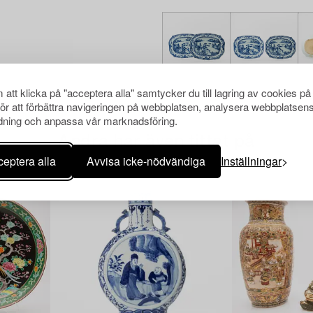
att klicka på "acceptera alla" samtycker du till lagring av cookies på
för att förbättra navigeringen på webbplatsen, analysera webbplatsen
ning och anpassa vår marknadsföring.
Andra har även tittat på
eptera alla
Avvisa icke-nödvändiga
Inställningar