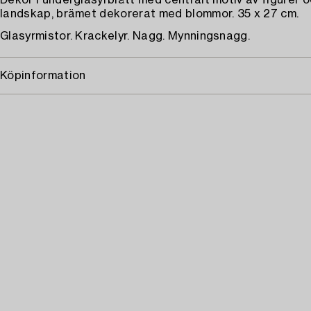
Dekor i underglasyrblått med centralt motiv av figurer 
landskap, brämet dekorerat med blommor. 35 x 27 cm.
Glasyrmistor. Krackelyr. Nagg. Mynningsnagg.
Köpinformation