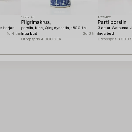
1728646
1729482
Pilgrimskrus,
Parti porslin,
s början.
porslin, Kina, Qingdynastin, 1800-tal.
3 delar, Satsuma, 
1d 4 tim
Inga bud
2d 3 tim
Inga bud
Utropspris
4 000 SEK
Utropspris
3 000 