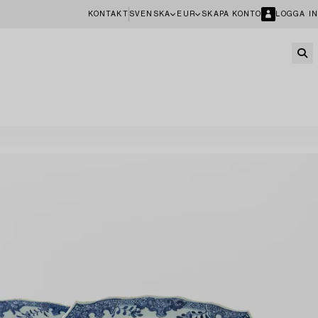
KONTAKT
SVENSKA
EUR
SKAPA KONTO
LOGGA IN