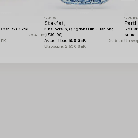
1731002
172948
Stekfat,
Parti 
Japan, 1900-tal.
Kina, porslin, Qingdynastin, Qianlong
5 delar
(1736-95).
2d 4 tim
Aktuel
Aktuellt bud
500 SEK
3d 5 tim
SEK
Utrops
Utropspris
2 500 SEK