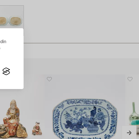
 din
s