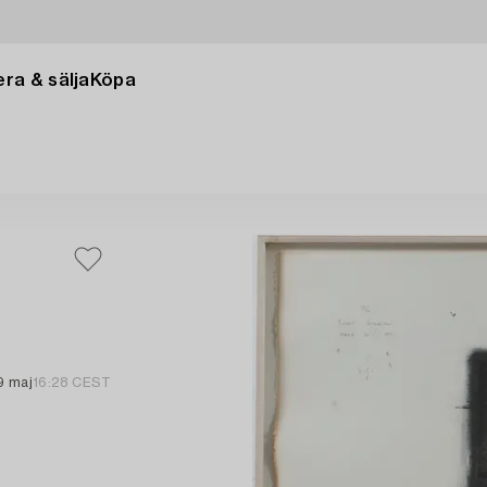
ra & sälja
Köpa
9 maj
16:28 CEST