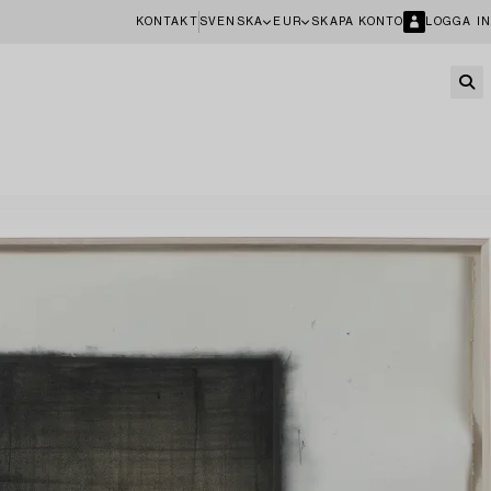
KONTAKT
SVENSKA
EUR
SKAPA KONTO
LOGGA IN