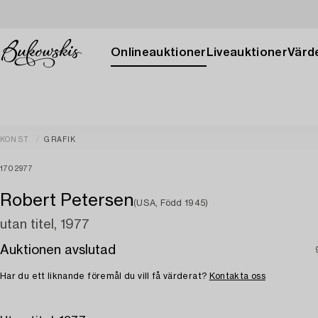
Onlineauktioner
Liveauktioner
Värde
KONST
GRAFIK
1702977
Robert Petersen
(USA, Född 1945)
utan titel, 1977
Auktionen avslutad
Har du ett liknande föremål du vill få värderat?
Kontakta oss