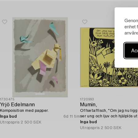
Genom 
enhet 
använd
Acc
1730475
1720993
Yrjö Edelmann
Mumin,
Kompoisition med papper.
Offsetaffisch, "Om jag nu ligg
ser ung och ljuv och hjälplös ut.
Inga bud
6d 11 tim
Inga bud
Utropspris
2 500 SEK
Utropspris
2 500 SEK