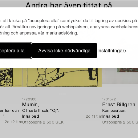
Andra har även tittat på
att klicka på "acceptera alla" samtycker du till lagring av cookies på
för att förbättra navigeringen på webbplatsen, analysera webbplatsen
ning och anpassa vår marknadsföring.
eptera alla
Avvisa icke-nödvändiga
Inställningar
1720988
1731872
Mumin,
Ernst Billgren
er här och
Offsetaffisch, "Oj".
Komposition.
..".
Inga bud
2d 11 tim
Inga bud
2d 12 tim
Utropspris
2 500 SEK
Utropspris
2 500 