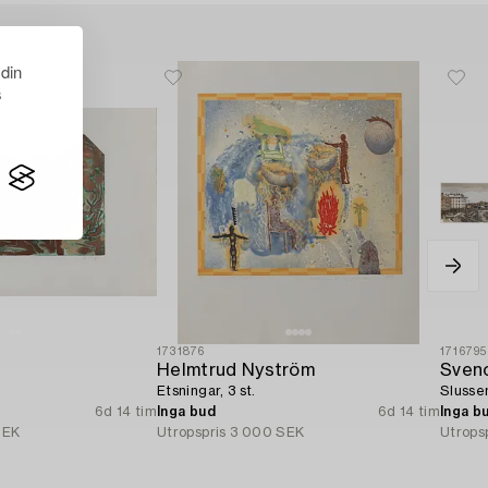
 din
s
1731876
1716795
Helmtrud Nyström
Sveno
Etsningar, 3 st.
Slusse
6d 14 tim
Inga bud
6d 14 tim
Inga b
SEK
Utropspris
3 000 SEK
Utrops