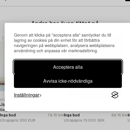
Andra har även tittat på
Genom att klicka på "acceptera alla" samtycker du till
lagring av cookies på din enhet för att förbättra
navigeringen på webbplatsen, analysera webbplatsens
användning och anpassa vår marknadsföring.
Acceptera alla
Avvisa icke-nödvändiga
Inställningar
1732441
1732310
1
James Taylor
Allan Madsen
J
Segelbåt i hamn.
Stilleben.
U
Inga bud
7d 15 tim
Inga bud
6d 15 tim
I
Utropspris
300 EUR
Utropspris
15 000 SEK
U