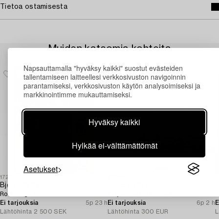
Tietoa ostamisesta
Muiden katsomia kohteita
Napsauttamalla "hyväksy kaikki" suostut evästeiden
tallentamiseen laitteellesi verkkosivuston navigoinnin
parantamiseksi, verkkosivuston käytön analysoimiseksi ja
markkinointimme mukauttamiseksi.
Hyväksy kaikki
Hylkää ei-välttämättömät
Asetukset
1727873
1732441
1
Bjørn Halby
James Taylor
J
Roof ridges.
Purjevene satamassa.
"
Ei tarjouksia
5p 23 h
Ei tarjouksia
6p 2 h
E
Lähtöhinta
2 500 SEK
Lähtöhinta
300 EUR
L