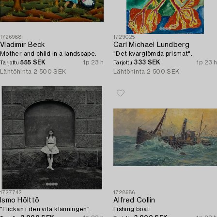
1726988
1729025
Vladimir Beck
Carl Michael Lundberg
Mother and child in a landscape.
"Det kvarglömda prismat".
555 SEK
1p 23 h
333 SEK
1p 23 h
Tarjottu
Tarjottu
Lähtöhinta
2 500 SEK
Lähtöhinta
2 500 SEK
1727742
1728986
Ismo Hölttö
Alfred Collin
"Flickan i den vita klänningen".
Fishing boat.