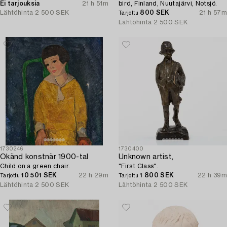
Ei tarjouksia
21 h 51m
bird, Finland, Nuutajärvi, Notsjö.
Lähtöhinta
2 500 SEK
800 SEK
21 h 57m
Tarjottu
Lähtöhinta
2 500 SEK
1730246
1730400
Okänd konstnär 1900-tal
Unknown artist,
Child on a green chair.
"First Class".
10 501 SEK
22 h 29m
1 800 SEK
22 h 39m
Tarjottu
Tarjottu
Lähtöhinta
2 500 SEK
Lähtöhinta
2 500 SEK