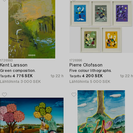
1726993
1726996
Kent Larsson
Pierre Olofsson
Green composition.
Five colour lithographs.
4 776 SEK
1p 22 h
4 200 SEK
1p 22 h
Tarjottu
Tarjottu
Lähtöhinta
3 000 SEK
Lähtöhinta
5 000 SEK