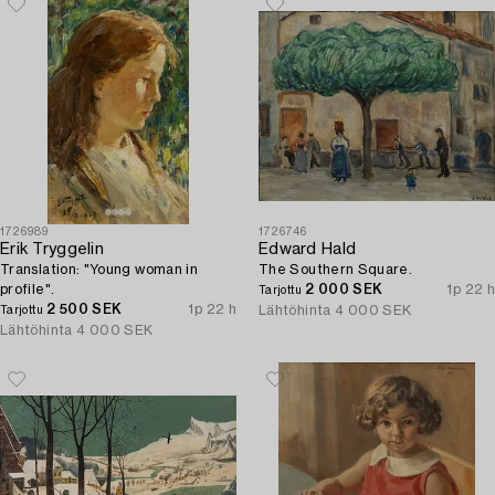
1726989
1726746
Erik Tryggelin
Edward Hald
Translation: "Young woman in
The Southern Square.
profile".
2 000 SEK
1p 22 h
Tarjottu
2 500 SEK
1p 22 h
Lähtöhinta
4 000 SEK
Tarjottu
Lähtöhinta
4 000 SEK