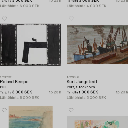
3 000 SEK
1p 23 h
3 000 SEK
1p 23 h
Tarjottu
Tarjottu
Lähtöhinta
6 000 SEK
Lähtöhinta
4 000 SEK
1728201
1729656
Roland Kempe
Kurt Jungstedt
Bull.
Port, Stockholm.
3 000 SEK
1p 23 h
1 000 SEK
1p 23 h
Tarjottu
Tarjottu
Lähtöhinta
8 000 SEK
Lähtöhinta
3 000 SEK