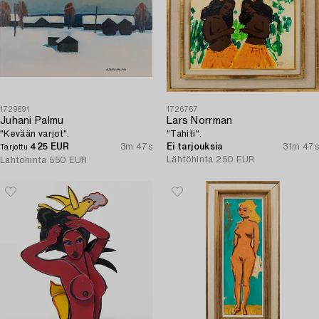
1729691
1726767
Juhani Palmu
Lars Norrman
"Kevään varjot".
"Tahiti".
425 EUR
3m 47s
Ei tarjouksia
31m 47s
Tarjottu
Lähtöhinta
250 EUR
Lähtöhinta
550 EUR