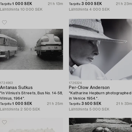
1 000 SEK
21 h 13m
3 000 SEK
21 h 23m
Tarjottu
Tarjottu
Lähtöhinta
10 000 SEK
Lähtöhinta
4 000 SEK
1724963
1726324
Antanas Sutkus
Per-Olow Anderson
"In Vilnius's Streets, Bus No. 14-58,
"Katharine Hepburn photographed
Vilnius, 1964".
in Venice 1954.".
1 000 SEK
21 h 25m
3 500 SEK
21 h 33m
Tarjottu
Tarjottu
Lähtöhinta
2 500 SEK
Lähtöhinta
5 000 SEK