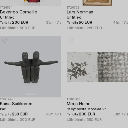
1726654
1726722
Beverloo Corneille
Lars Norrman
Untitled.
Untitled.
200 EUR
33m 47s
50 EUR
41m 47s
Tarjottu
Tarjottu
Lähtöhinta
500 EUR
Lähtöhinta
250 EUR
1730449
1730506
Kaisa Saikkonen
Merja Heino
Pari.
"Köynnöstä, hopeaa 2".
250 EUR
43m 47s
200 EUR
51m 47s
Tarjottu
Tarjottu
Lähtöhinta
300 EUR
Lähtöhinta
350 EUR