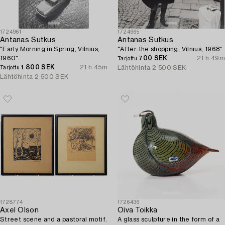
1724961
1724965
Antanas Sutkus
Antanas Sutkus
"Early Morning in Spring, Vilnius,
"After the shopping, Vilnius, 1968".
1960".
700 SEK
21 h 49m
Tarjottu
1 800 SEK
21 h 45m
Lähtöhinta
2 500 SEK
Tarjottu
Lähtöhinta
2 500 SEK
1728774
1726436
Axel Olson
Oiva Toikka
Street scene and a pastoral motif.
A glass sculpture in the form of a