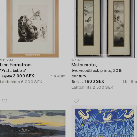
1688514
1719295
Linn Fernström
Matsumoto,
"Prata bubbla".
two woodblock prints, 20th
3 000 SEK
1 h 43m
century.
Tarjottu
1 500 SEK
1 h 49m
Lähtöhinta
6 000 SEK
Tarjottu
Lähtöhinta
2 500 SEK