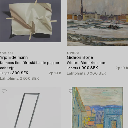
1730474
1729653
Yrjö Edelmann
Gideon Börje
Komposition föreställande papper
Winter, Riddarholmen.
och tejp.
1 000 SEK
2p 19 h
Tarjottu
300 SEK
2p 19 h
Lähtöhinta
3 000 SEK
Tarjottu
Lähtöhinta
2 500 SEK