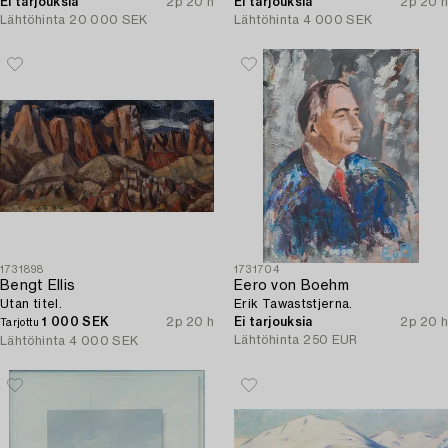
Ei tarjouksia
2p 20 h
Ei tarjouksia
2p 20 h
Lähtöhinta
20 000 SEK
Lähtöhinta
4 000 SEK
1731898
1731704
Bengt Ellis
Eero von Boehm
Utan titel.
Erik Tawaststjerna.
1 000 SEK
2p 20 h
Ei tarjouksia
2p 20 h
Tarjottu
Lähtöhinta
250 EUR
Lähtöhinta
4 000 SEK