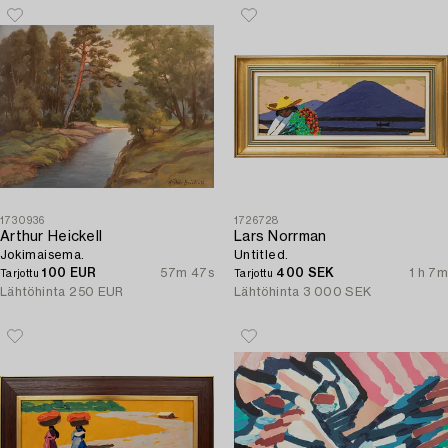
1730936
1726728
Arthur Heickell
Lars Norrman
Jokimaisema.
Untitled.
100 EUR
57m 47s
400 SEK
1 h 7m
Tarjottu
Tarjottu
Lähtöhinta
250 EUR
Lähtöhinta
3 000 SEK