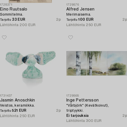
1728371
1729876
Eino Ruutsalo
Alfred Jensen
Sommitelma.
Merimaisema.
33 EUR
2p
100 EUR
2p
Tarjottu
Tarjottu
Lähtöhinta
200 EUR
Lähtöhinta
250 EUR
1731437
1729868
Jasmin Anoschkin
Inge Pettersson
Veistos, keramiikka.
"Vårbjörk" (Kevätkoivut),
521 EUR
2p
triptyykki.
Tarjottu
Ei tarjouksia
2p
Lähtöhinta
250 EUR
Lähtöhinta
300 EUR