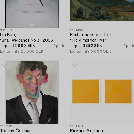
1688629
1731492
Liu Kun,
Emil Johanson-Thor
"Shall we dance No 3", 2006.
"Tidig morgon Hven".
12 000 SEK
2p 1 h
3 812 SEK
2p 1 h
Tarjottu
Tarjottu
Lähtöhinta
25 000 SEK
Lähtöhinta
5 000 SEK
1717589
1721973
Tommy Östmar
Rickard Sollman