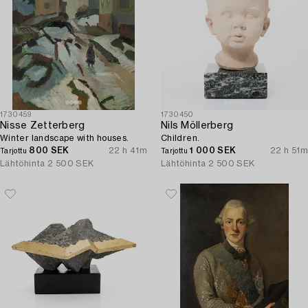
1730459
1730450
Nisse Zetterberg
Nils Möllerberg
Winter landscape with houses.
Children.
800 SEK
22 h 41m
1 000 SEK
22 h 51m
Tarjottu
Tarjottu
Lähtöhinta
2 500 SEK
Lähtöhinta
2 500 SEK