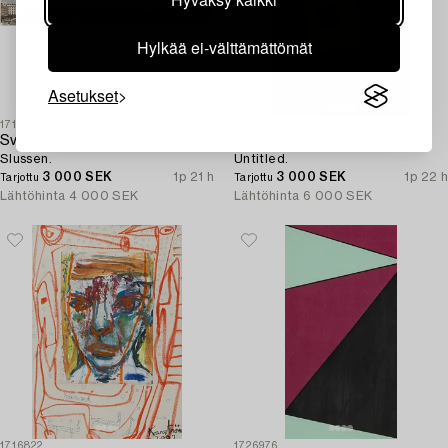
Hylkää ei-välttämättömät
Asetukset
1716795
1716995
Svenolov Ehrén
Anton Lamazares
Slussen.
Untitled.
3 000 SEK
1p 21 h
3 000 SEK
1p 22 h
Tarjottu
Tarjottu
Lähtöhinta
4 000 SEK
Lähtöhinta
6 000 SEK
1716822
1726976