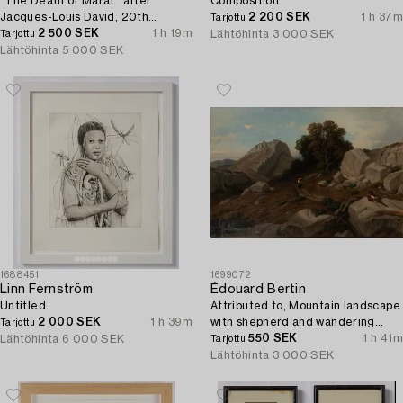
"The Death of Marat" after
Composition.
Jacques-Louis David, 20th
2 200 SEK
1 h 37m
Tarjottu
century.
2 500 SEK
1 h 19m
Lähtöhinta
3 000 SEK
Tarjottu
Lähtöhinta
5 000 SEK
1688451
1699072
Linn Fernström
Édouard Bertin
Untitled.
Attributed to, Mountain landscape
2 000 SEK
1 h 39m
with shepherd and wandering
Tarjottu
woman.
550 SEK
1 h 41m
Lähtöhinta
6 000 SEK
Tarjottu
Lähtöhinta
3 000 SEK