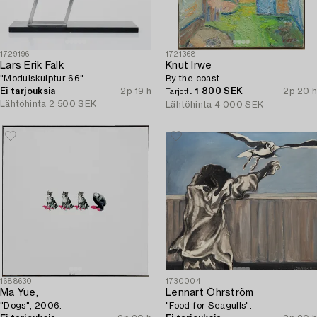
1729196
1721368
Lars Erik Falk
Knut Irwe
"Modulskulptur 66".
By the coast.
Ei tarjouksia
2p 19 h
1 800 SEK
2p 20 h
Tarjottu
Lähtöhinta
2 500 SEK
Lähtöhinta
4 000 SEK
1688630
1730004
Ma Yue,
Lennart Öhrström
"Dogs", 2006.
"Food for Seagulls".