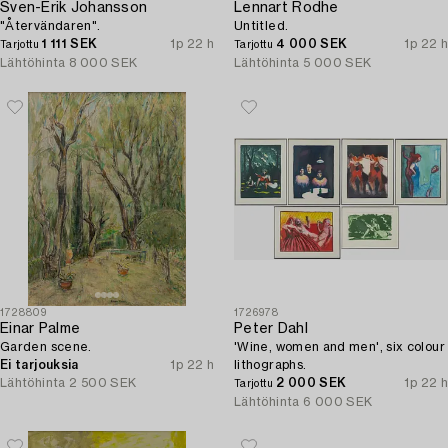
Sven-Erik Johansson
Lennart Rodhe
"Återvändaren".
Untitled.
1 111 SEK
1p 22 h
4 000 SEK
1p 22 h
Tarjottu
Tarjottu
Lähtöhinta
8 000 SEK
Lähtöhinta
5 000 SEK
1728809
1726978
Einar Palme
Peter Dahl
Garden scene.
'Wine, women and men', six colour
Ei tarjouksia
1p 22 h
lithographs.
Lähtöhinta
2 500 SEK
2 000 SEK
1p 22 h
Tarjottu
Lähtöhinta
6 000 SEK