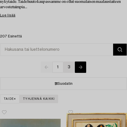
nykytaide. Taidehuutokaupassamme on ollut suomalaisen maalaustaiteen
arvostetuimpia...
Lue lisää
207 Esinettä
1
3
Suodatin
TAIDE
TYHJENNÄ KAIKKI