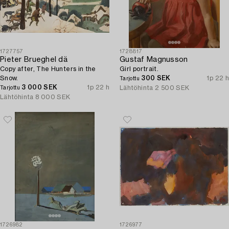
1727757
1728817
Pieter Brueghel dä
Gustaf Magnusson
Copy after, The Hunters in the
Girl portrait.
Snow.
300 SEK
1p 22 h
Tarjottu
3 000 SEK
1p 22 h
Lähtöhinta
2 500 SEK
Tarjottu
Lähtöhinta
8 000 SEK
1726982
1726977