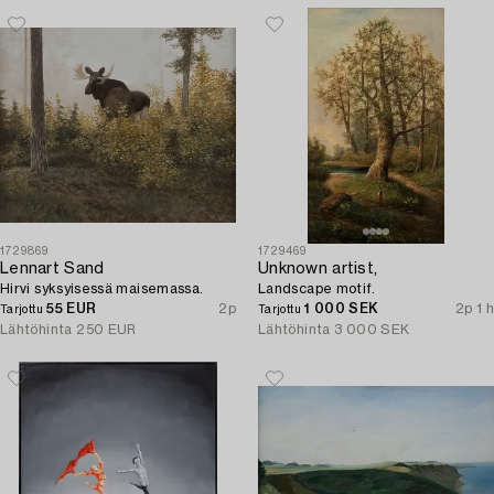
1729869
1729469
Lennart Sand
Unknown artist,
Hirvi syksyisessä maisemassa.
Landscape motif.
55 EUR
2p
1 000 SEK
2p 1 h
Tarjottu
Tarjottu
Lähtöhinta
250 EUR
Lähtöhinta
3 000 SEK