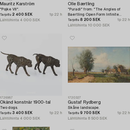
Mauritz Karström
Olle Bærtling
"Pojke VII".
"Puradi" from: "The Angles of
2 400 SEK
1p 22 h
Baertling Open Form Infinite
Tarjottu
Space From Cinètisme to Open
8 200 SEK
1p 22 h
Lähtöhinta
4 000 SEK
Tarjottu
Form 1949-1968".
Lähtöhinta
10 000 SEK
1726987
1720327
Okänd konstnär 1900-tal
Gustaf Rydberg
Two dogs.
Skåne landscape.
3 400 SEK
1p 22 h
9 700 SEK
1p 22 h
Tarjottu
Tarjottu
Lähtöhinta
4 000 SEK
Lähtöhinta
8 500 SEK