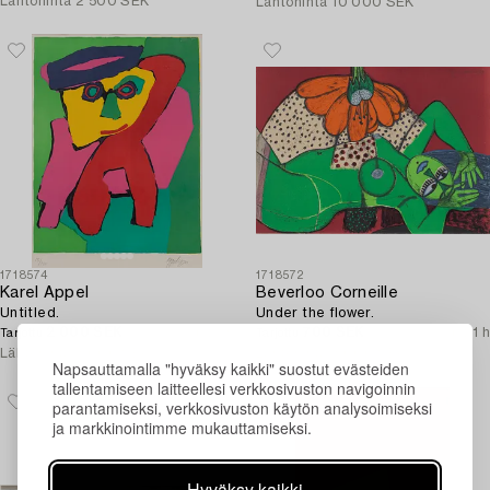
Lähtöhinta
2 500 SEK
Lähtöhinta
10 000 SEK
1718574
1718572
Karel Appel
Beverloo Corneille
Untitled.
Under the flower.
2 000 SEK
1p 21 h
700 SEK
1p 21 h
Tarjottu
Tarjottu
Lähtöhinta
3 000 SEK
Lähtöhinta
3 000 SEK
Napsauttamalla "hyväksy kaikki" suostut evästeiden
tallentamiseen laitteellesi verkkosivuston navigoinnin
parantamiseksi, verkkosivuston käytön analysoimiseksi
ja markkinointimme mukauttamiseksi.
Hyväksy kaikki