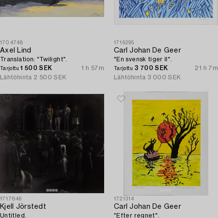
1704748
1716295
Axel Lind
Carl Johan De Geer
Translation: "Twilight".
"En svensk tiger II".
1 500 SEK
1 h 57m
3 700 SEK
21 h 7m
Tarjottu
Tarjottu
Lähtöhinta
2 500 SEK
Lähtöhinta
3 000 SEK
1717846
1721314
Kjell Jörstedt
Carl Johan De Geer
Untitled.
"Efter regnet".