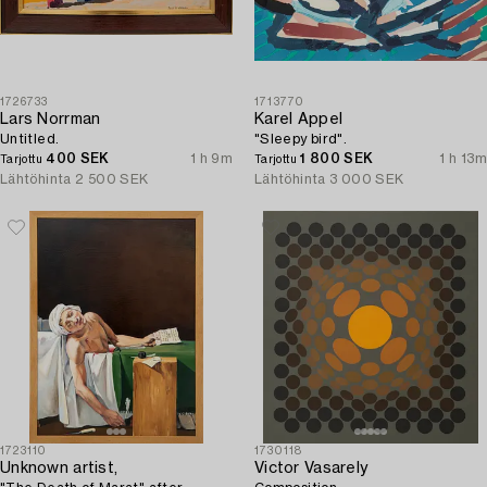
1726733
1713770
Lars Norrman
Karel Appel
Untitled.
"Sleepy bird".
400 SEK
1 h 9m
1 800 SEK
1 h 13m
Tarjottu
Tarjottu
Lähtöhinta
2 500 SEK
Lähtöhinta
3 000 SEK
1723110
1730118
Unknown artist,
Victor Vasarely