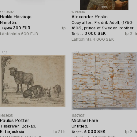
1730592
1726994
Heikki Häiväoja
Alexander Roslin
Nimetön.
Copy after., Fredrik Adolf, (1750-
300 EUR
1p
1803), prince of Sweden, brother
Tarjottu
of Gustav III.
3 000 SEK
1p 21 h
Lähtöhinta
500 EUR
Tarjottu
Lähtöhinta
4 000 SEK
1693625
1697937
Paulus Potter
Michael Fare
Tillskriven, Boskap.
Untitled.
Ei tarjouksia
1p 21 h
5 000 SEK
1p 21 h
Tarjottu