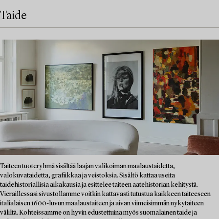
Taide
Taiteen tuoteryhmä sisältää laajan valikoiman maalaustaidetta,
valokuvataidetta, grafiikkaa ja veistoksia. Sisältö kattaa useita
taidehistoriallisia aikakausia ja esittelee taiteen aatehistorian kehitystä.
Vieraillessasi sivustollamme voitkin kattavasti tutustua kaikkeen taiteeseen
italialaisen 1600-luvun maalaustaiteen ja aivan viimeisimmän nykytaiteen
väliltä. Kohteissamme on hyvin edustettuina myös suomalainen taide ja