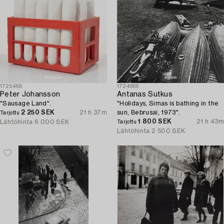
1725468
1724966
Peter Johansson
Antanas Sutkus
"Sausage Land".
"Holidays, Simas is bathing in the
2 250 SEK
21 h 37m
sun, Bebrusai, 1973".
Tarjottu
1 800 SEK
21 h 43m
Lähtöhinta
6 000 SEK
Tarjottu
Lähtöhinta
2 500 SEK