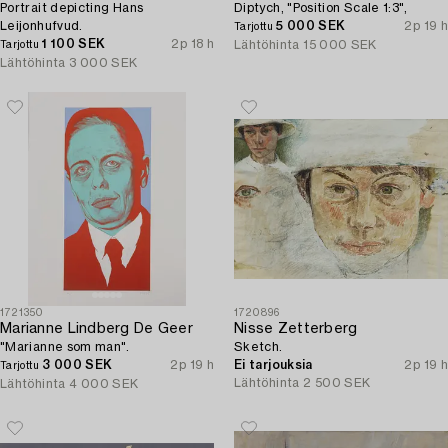
Portrait depicting Hans
Diptych, "Position Scale 1:3",
Leijonhufvud.
5 000 SEK
2p 19 h
Tarjottu
1 100 SEK
2p 18 h
Lähtöhinta
15 000 SEK
Tarjottu
Lähtöhinta
3 000 SEK
1721350
1720896
Marianne Lindberg De Geer
Nisse Zetterberg
"Marianne som man".
Sketch.
3 000 SEK
2p 19 h
Ei tarjouksia
2p 19 h
Tarjottu
Lähtöhinta
2 500 SEK
Lähtöhinta
4 000 SEK