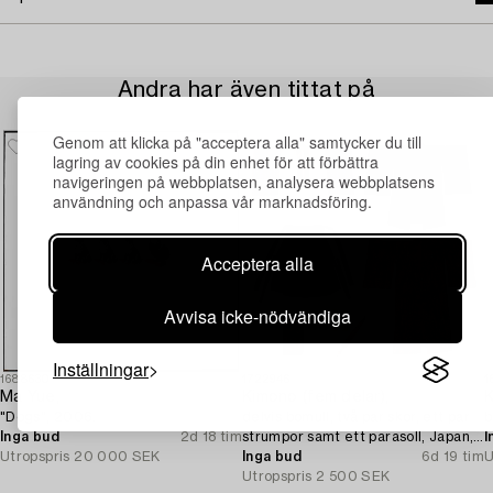
Andra har även tittat på
Genom att klicka på "acceptera alla" samtycker du till
lagring av cookies på din enhet för att förbättra
navigeringen på webbplatsen, analysera webbplatsens
användning och anpassa vår marknadsföring.
Acceptera alla
Avvisa icke-nödvändiga
Inställningar
1688630
1722946
1
Ma Yue,
Kimono (fem delar),
K
"Dogs", 2006.
delvis bomull, två par skor, ett par
b
Inga bud
2d 18 tim
strumpor samt ett parasoll, Japan,
I
Utropspris
20 000 SEK
1900-tal.
Inga bud
6d 19 tim
U
Utropspris
2 500 SEK