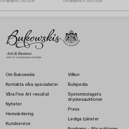
Utropspris
250 EUR
Utropspris
4 000 SEK
Om Bukowskis
Villkor
Kontakta våra specialister
Bukipedia
Våra Fine Art-resultat
Systembolagets
dryckesauktioner
Nyheter
Press
Hemvärdering
Lediga tjänster
Kundservice