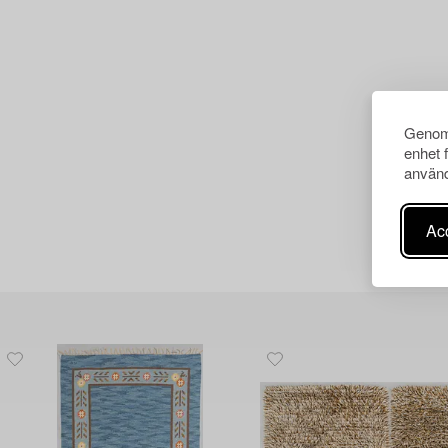
Genom 
enhet 
använd
Acc