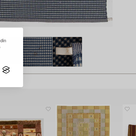
 din
s