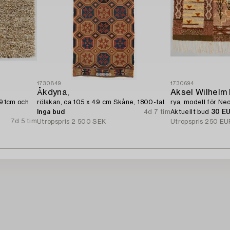
1730849
1730694
Åkdyna,
Aksel Wilhelm 
 91cm och
rölakan, ca 105 x 49 cm Skåne, 1800-tal.
rya, modell för Neo
Inga bud
4d 7 tim
Aktuellt bud
30 E
7d 5 tim
Utropspris
2 500 SEK
Utropspris
250 EU