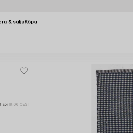
ra & sälja
Köpa
6 apr
19:06 CEST