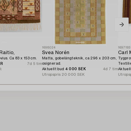
1698024
1697193
Raitio,
Svea Norén
Carl
vius. Ca 83 x 153 cm.
Matta, gobelängteknik, ca 296 x 203 cm,
Tygpro
osignerad.
Textil
UR
7d 5 tim
tal.
Aktuellt bud
4 000 SEK
4d 7 tim
Aktuel
R
Utropspris
20 000 SEK
Utrops