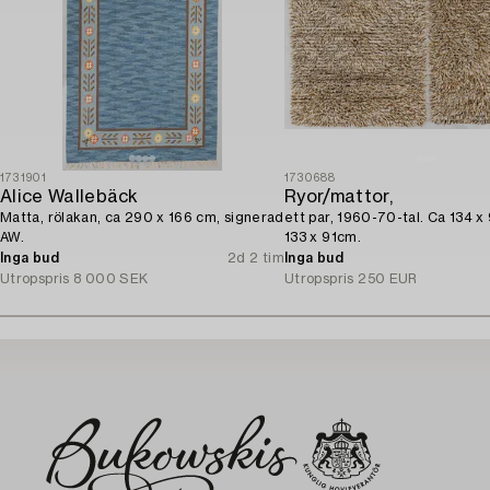
1731901
1730688
Alice Wallebäck
Ryor/mattor,
Matta, rölakan, ca 290 x 166 cm, signerad
ett par, 1960-70-tal. Ca 134 x
AW.
133 x 91cm.
Inga bud
2d 2 tim
Inga bud
Utropspris
8 000 SEK
Utropspris
250 EUR