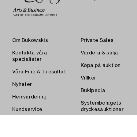
Om Bukowskis
Private Sales
Kontakta våra
Värdera & sälja
specialister
Köpa på auktion
Våra Fine Art-resultat
Villkor
Nyheter
Bukipedia
Hemvärdering
Systembolagets
Kundservice
dryckesauktioner
Transport och
Press
uthämtning