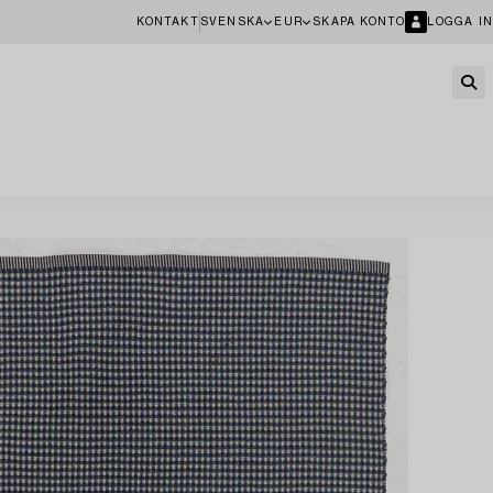
KONTAKT
SVENSKA
EUR
SKAPA KONTO
LOGGA IN