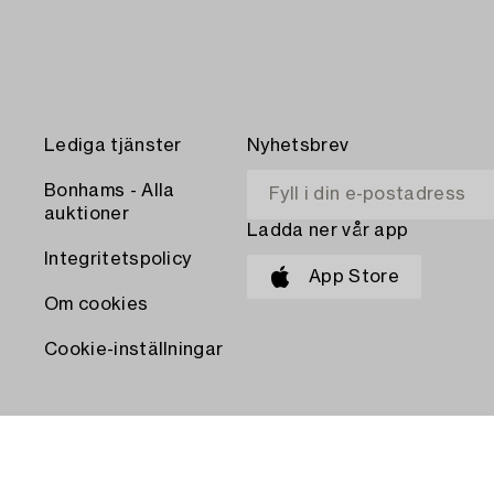
Lediga tjänster
Nyhetsbrev
Bonhams - Alla
auktioner
Ladda ner vår app
Integritetspolicy
App Store
Om cookies
Cookie-inställningar