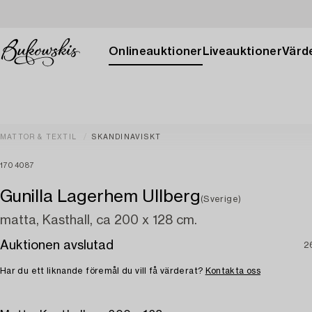
Onlineauktioner
Liveauktioner
Värde
MATTOR & TEXTIL
SKANDINAVISKT
1704087
Gunilla Lagerhem Ullberg
(Sverige)
matta, Kasthall, ca 200 x 128 cm.
Auktionen avslutad
2
Har du ett liknande föremål du vill få värderat?
Kontakta oss