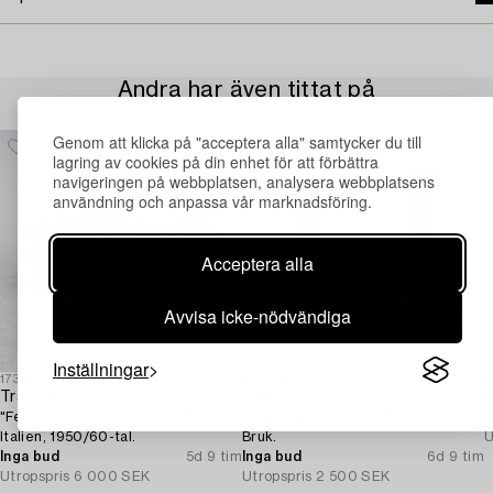
Andra har även tittat på
Genom att klicka på "acceptera alla" samtycker du till
lagring av cookies på din enhet för att förbättra
navigeringen på webbplatsen, analysera webbplatsens
användning och anpassa vår marknadsföring.
Acceptera alla
Avvisa icke-nödvändiga
Inställningar
1731456
1727322
1
Trampbil,
Ljusstakar,
V
"Ferrari Indianapolis", Giordani,
ett par, gustaviansk stil, Gusums
I
Italien, 1950/60-tal.
Bruk.
U
Inga bud
5d 9 tim
Inga bud
6d 9 tim
Utropspris
6 000 SEK
Utropspris
2 500 SEK