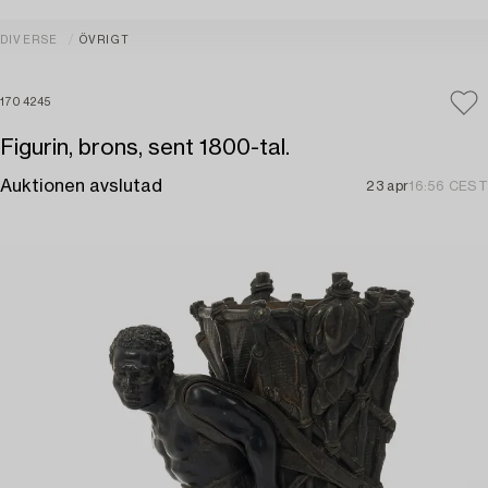
DIVERSE
ÖVRIGT
1704245
Figurin, brons, sent 1800-tal.
Auktionen avslutad
23 apr
16:56 CEST