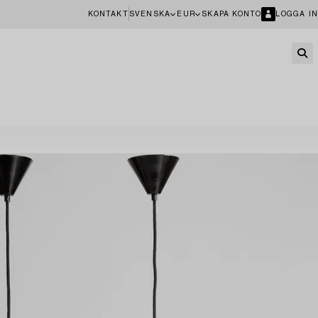
KONTAKT
SVENSKA
EUR
SKAPA KONTO
LOGGA IN