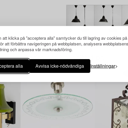
att klicka på "acceptera alla" samtycker du till lagring av cookies på
för att förbättra navigeringen på webbplatsen, analysera webbplatsen
ning och anpassa vår marknadsföring.
Andra har även tittat på
eptera alla
Avvisa icke-nödvändiga
Inställningar