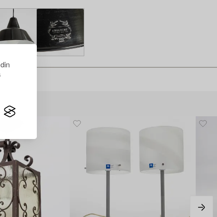
 din
s