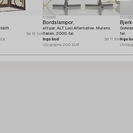
1728685
172762
Bordslampor,
Bjerk
hälft.
ett par, ALT Luci Alternative, Murano,
Golvla
Italien, 2000-tal.
tal.
3d 16 tim
Inga bud
3d 11 tim
Inga b
SEK
Utropspris
200 EUR
Utrops