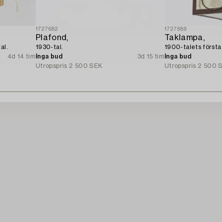
1727682
1727689
Plafond,
Taklampa,
al.
1930-tal.
1900-talets första 
4d 14 tim
Inga bud
3d 15 tim
Inga bud
Utropspris
2 500 SEK
Utropspris
2 500 