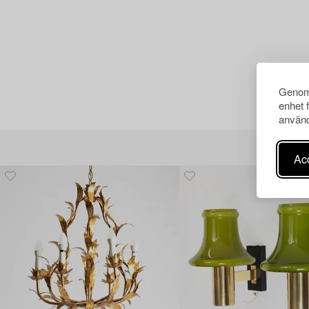
Genom 
enhet 
använd
Acc