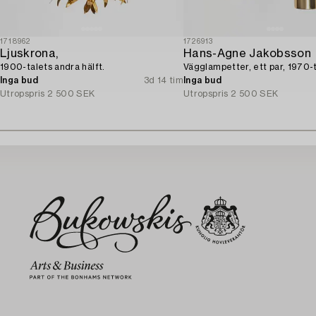
1718962
1726913
Ljuskrona,
Hans-Agne Jakobsson
1900-talets andra hälft.
Vägglampetter, ett par, 1970-t
Inga bud
3d 14 tim
Inga bud
Utropspris
2 500 SEK
Utropspris
2 500 SEK