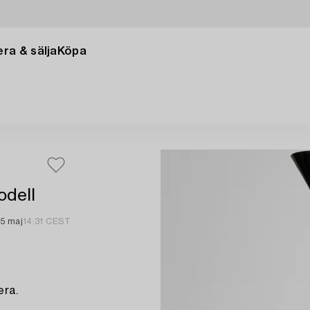
ra & sälja
Köpa
odell
5 maj
14:31 CEST
era.