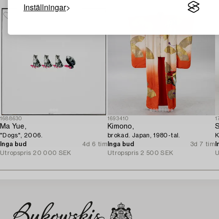
Inställningar
1688630
1693410
1
Ma Yue,
Kimono,
S
"Dogs", 2006.
brokad. Japan, 1980-tal.
K
Inga bud
4d 6 tim
Inga bud
3d 7 tim
I
Utropspris
20 000 SEK
Utropspris
2 500 SEK
U