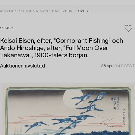
ASIATISK KERAMIK & KONSTHANTVERK
ÖVRIGT
1704571
Keisai Eisen, efter, "Cormorant Fishing" och
Ando Hiroshige, efter, "Full Moon Over
Takanawa", 1900-talets början.
Auktionen avslutad
28 apr
19:47 CEST