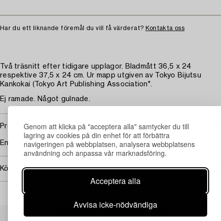
Har du ett liknande föremål du vill få värderat?
Kontakta oss
Två träsnitt efter tidigare upplagor. Bladmått 36,5 x 24
respektive 37,5 x 24 cm. Ur mapp utgiven av Tokyo Bijutsu
Kankokai (Tokyo Art Publishing Association".
Ej ramade. Något gulnade.
Genom att klicka på "acceptera alla" samtycker du till
Proveniens
lagring av cookies på din enhet för att förbättra
navigeringen på webbplatsen, analysera webbplatsens
En svensk privatssamlare.
användning och anpassa vår marknadsföring.
Köpinformation
Acceptera alla
Avvisa icke-nödvändiga
Andra har även tittat på