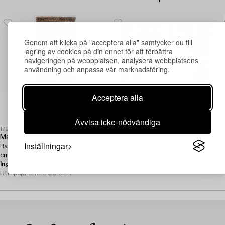
Genom att klicka på "acceptera alla" samtycker du till
lagring av cookies på din enhet för att förbättra
navigeringen på webbplatsen, analysera webbplatsens
användning och anpassa vår marknadsföring.
Acceptera alla
Avvisa icke-nödvändiga
1724397
1730635
1
Matta,
Matta,
M
Inställningar
Bakhtiari, signerad, ca 580 x 212
Zigler Design. ca 293 x 243 cm.
K
cm.
Inga bud
1d 22 tim
I
Inga bud
7d
Utropspris
15 000 SEK
U
Utropspris
10 000 SEK