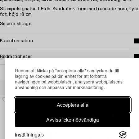
Stämpelsignatur T.Eldh. Kvadratisk form med rundade hörn, fylld
fot, höjd 18 cm.
Smärre slitage.
Köpinformation
Bildrättigheter
Genom att klicka på "acceptera alla" samtycker du till
lagring av cookies på din enhet för att förbättra
navigeringen på webbplatsen, analysera webbplatsens
Andra har även tittat på
användning och anpassa vår marknadsföring.
Acceptera alla
Avvisa icke-nödvändiga
Inställningar