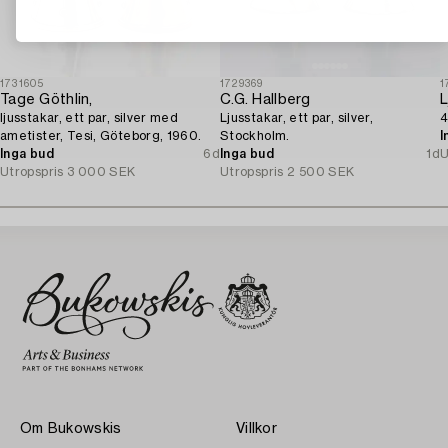
1731605
1729369
1
Tage Göthlin,
C.G. Hallberg
L
ljusstakar, ett par, silver med
Ljusstakar, ett par, silver,
4
ametister, Tesi, Göteborg, 1960.
Stockholm.
I
Inga bud
6d
Inga bud
1d
U
Utropspris
3 000 SEK
Utropspris
2 500 SEK
Om Bukowskis
Villkor