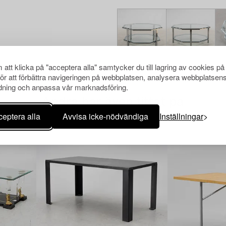
att klicka på "acceptera alla" samtycker du till lagring av cookies på
för att förbättra navigeringen på webbplatsen, analysera webbplatsen
ning och anpassa vår marknadsföring.
Andra har även tittat på
eptera alla
Avvisa icke-nödvändiga
Inställningar