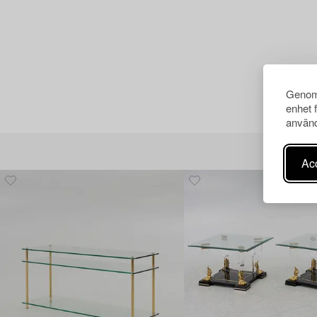
Genom 
enhet 
använd
Acc