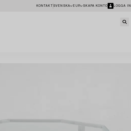
KONTAKT
SVENSKA
EUR
SKAPA KONTO
LOGGA IN