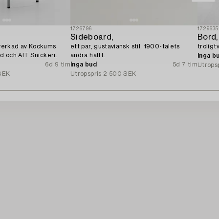
1726796
1729635
Sideboard,
Bord,
llverkad av Kockums
ett par, gustaviansk stil, 1900-talets
troligt
d och AIT Snickeri.
andra hälft.
Inga b
6d 9 tim
Inga bud
5d 7 tim
Utrops
SEK
Utropspris
2 500 SEK