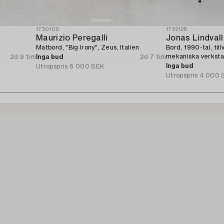
1730109
1732128
Maurizio Peregalli
Jonas Lindvall
Matbord, "Big Irony", Zeus, Italien.
Bord, 1990-tal, ti
mekaniska verksta
2d 9 tim
Inga bud
2d 7 tim
Inga bud
Utropspris
6 000 SEK
Utropspris
4 000 