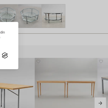
 din
s