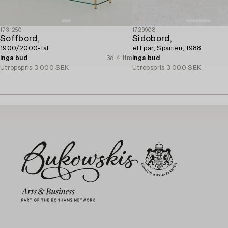
1731250
1729908
Soffbord,
Sidobord,
1900/2000-tal.
ett par, Spanien, 1988.
Inga bud
3d 4 tim
Inga bud
Utropspris
3 000 SEK
Utropspris
3 000 SEK