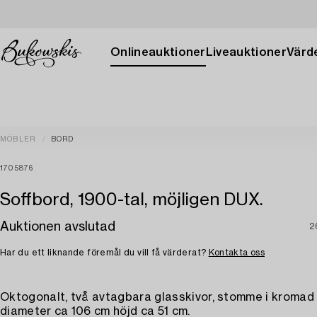
Onlineauktioner
Liveauktioner
Värde
MÖBLER
BORD
1705876
Soffbord, 1900-tal, möjligen DUX.
Auktionen avslutad
2
Har du ett liknande föremål du vill få värderat?
Kontakta oss
Oktogonalt, två avtagbara glasskivor, stomme i kromad 
diameter ca 106 cm höjd ca 51 cm.