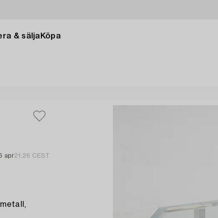
ra & sälja
Köpa
6 apr
21:26 CEST
metall,