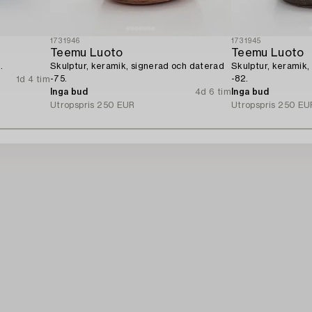
1731946
1731945
Teemu Luoto
Teemu Luoto
.
Skulptur, keramik, signerad och daterad
Skulptur, keramik,
-75.
-82.
1d 4 tim
Inga bud
4d 6 tim
Inga bud
Utropspris
250 EUR
Utropspris
250 EU