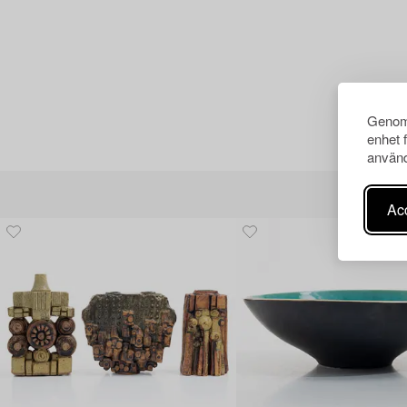
Genom 
enhet 
använd
Acc