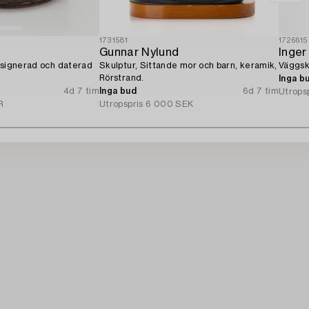
1731581
1726615
Gunnar Nylund
Inge
 signerad och daterad
Skulptur, Sittande mor och barn, keramik,
Väggsk
Rörstrand.
Inga b
4d 7 tim
Inga bud
6d 7 tim
Utrops
R
Utropspris
6 000 SEK