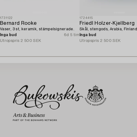
1731122
1724415
Bernard Rooke
Friedl Holzer-Kjellberg
Vaser, 3 st, keramik, stämpelsignerade.
Skål, stengods, Arabia, Finland
Inga bud
6d 5 tim
Inga bud
Utropspris
2 500 SEK
Utropspris
2 500 SEK