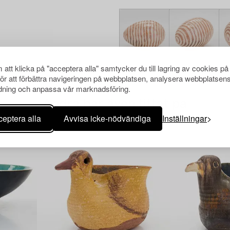
att klicka på "acceptera alla" samtycker du till lagring av cookies på
för att förbättra navigeringen på webbplatsen, analysera webbplatsen
ning och anpassa vår marknadsföring.
Andra har även tittat på
eptera alla
Avvisa icke-nödvändiga
Inställningar