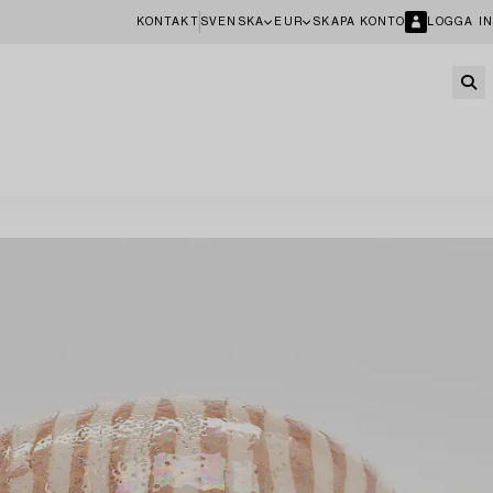
KONTAKT
SVENSKA
EUR
SKAPA KONTO
LOGGA IN