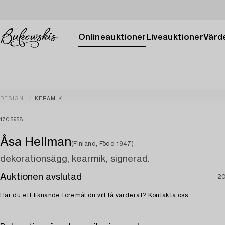
Onlineauktioner
Liveauktioner
Värde
DESIGN
KERAMIK
1705958
Åsa Hellman
(Finland, Född 1947)
dekorationsägg, kearmik, signerad.
Auktionen avslutad
20
Har du ett liknande föremål du vill få värderat?
Kontakta oss