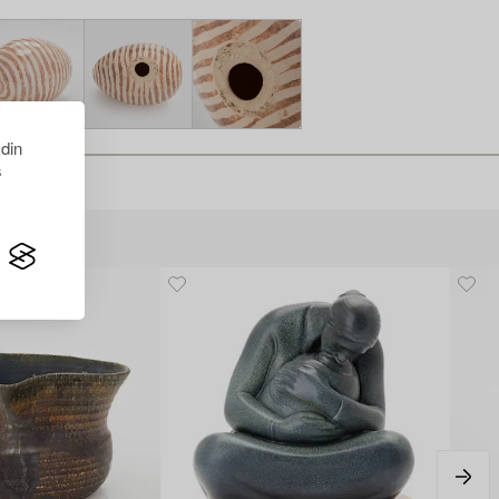
 din
s