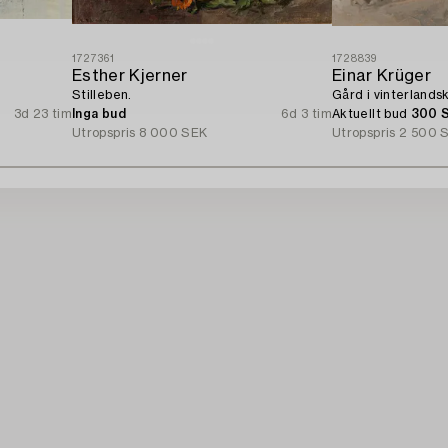
1727361
1728839
Esther Kjerner
Einar Krüger
Stilleben.
Gård i vinterlands
3d 23 tim
Inga bud
6d 3 tim
Aktuellt bud
300 
Utropspris
8 000 SEK
Utropspris
2 500 