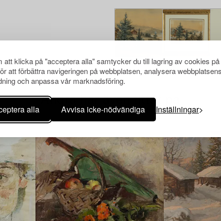
att klicka på "acceptera alla" samtycker du till lagring av cookies på
för att förbättra navigeringen på webbplatsen, analysera webbplatsen
ning och anpassa vår marknadsföring.
Andra har även tittat på
eptera alla
Avvisa icke-nödvändiga
Inställningar