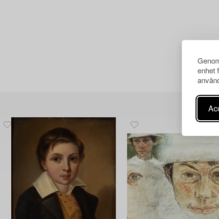
Genom 
enhet 
använd
Acc