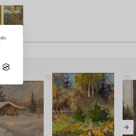
 din
s