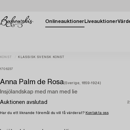
Onlineauktioner
Liveauktioner
Värde
KONST
KLASSISK SVENSK KONST
1706237
Anna Palm de Rosa
(Sverige, 1859-1924)
Insjölandskap med man med lie
Auktionen avslutad
2
Har du ett liknande föremål du vill få värderat?
Kontakta oss