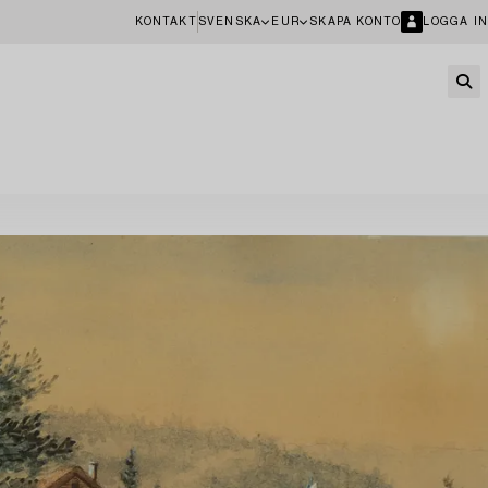
KONTAKT
SVENSKA
EUR
SKAPA KONTO
LOGGA IN