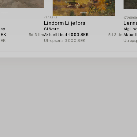
1725745
172986
Lindorm Liljefors
Lenn
kap.
Stövare.
Älg i h
SEK
5d 3 tim
Aktuellt bud
1 000 SEK
5d 3 tim
Aktuel
SEK
Utropspris
3 000 SEK
Utrops