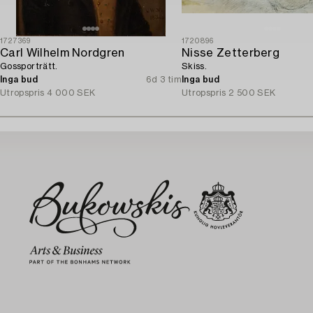
1727369
1720896
Carl Wilhelm Nordgren
Nisse Zetterberg
Gossporträtt.
Skiss.
Inga bud
6d 3 tim
Inga bud
Utropspris
4 000 SEK
Utropspris
2 500 SEK