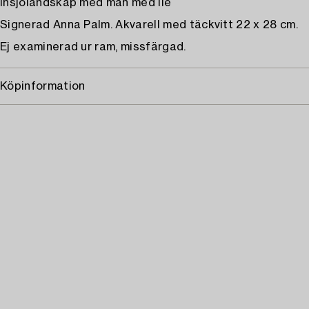
Insjölandskap med man med lie
Signerad Anna Palm. Akvarell med täckvitt 22 x 28 cm.
Ej examinerad ur ram, missfärgad.
Köpinformation