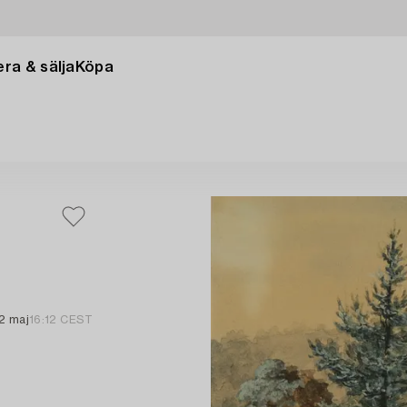
ra & sälja
Köpa
2 maj
16:12 CEST