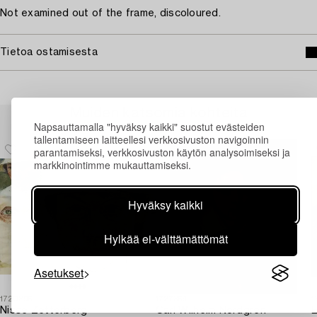
Not examined out of the frame, discoloured.
Tietoa ostamisesta
Muiden katsomia kohteita
Napsauttamalla "hyväksy kaikki" suostut evästeiden
tallentamiseen laitteellesi verkkosivuston navigoinnin
parantamiseksi, verkkosivuston käytön analysoimiseksi ja
markkinointimme mukauttamiseksi.
Hyväksy kaikki
Hylkää ei-välttämättömät
Asetukset
1720896
1727369
1
Nisse Zetterberg
Carl Wilhelm Nordgren
E