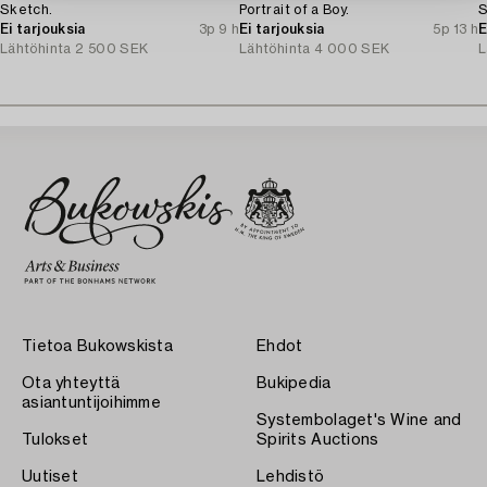
Sketch.
Portrait of a Boy.
S
Ei tarjouksia
3p 9 h
Ei tarjouksia
5p 13 h
E
Lähtöhinta
2 500 SEK
Lähtöhinta
4 000 SEK
L
Tietoa Bukowskista
Ehdot
Ota yhteyttä
Bukipedia
asiantuntijoihimme
Systembolaget's Wine and
Tulokset
Spirits Auctions
Uutiset
Lehdistö