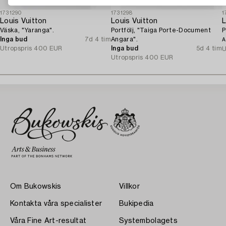
1731290
1731298
1
Louis Vuitton
Louis Vuitton
L
Väska, "Yaranga".
Portfölj, "Taiga Porte-Document
P
Inga bud
7d 4 tim
Angara".
A
Utropspris
400 EUR
Inga bud
5d 4 tim
U
Utropspris
400 EUR
Om Bukowskis
Villkor
Kontakta våra specialister
Bukipedia
Våra Fine Art-resultat
Systembolagets