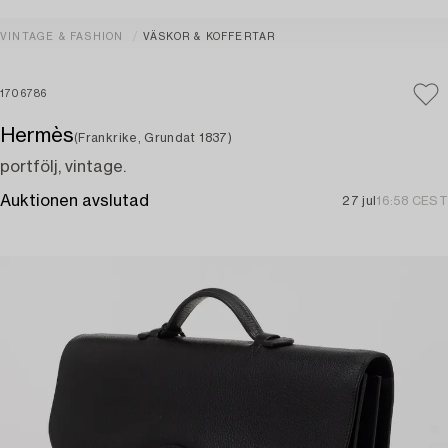
VINTAGE & FASHION
VÄSKOR & KOFFERTAR
1706786
Hermès
(Frankrike, Grundat 1837)
portfölj, vintage.
Auktionen avslutad
27 jul
16:58 CEST