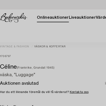
Onlineauktioner
Liveauktioner
Värde
VINTAGE & FASHION
VÄSKOR & KOFFERTAR
1706797
Céline
(Frankrike, Grundat 1945)
väska, "Luggage"
Auktionen avslutad
Har du ett liknande föremål du vill få värderat?
Kontakta oss