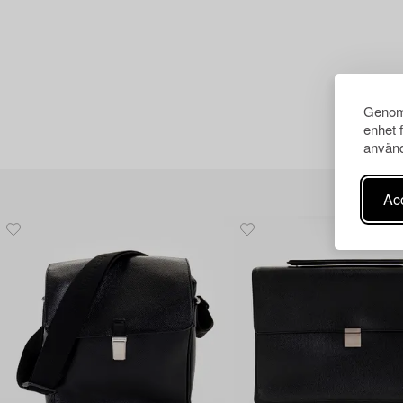
Genom 
enhet 
använd
Acc