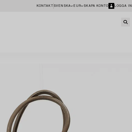
KONTAKT
SVENSKA
EUR
SKAPA KONTO
LOGGA IN