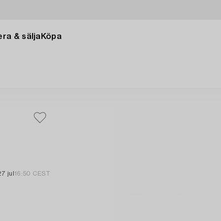
ra & sälja
Köpa
27 jul
16:50 CEST