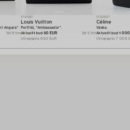
1731297
1730507
Louis Vuitton
Céline
nt Angara".
Portfölj, "Ambassador".
Väska.
5d 8 tim
Aktuellt bud
50 EUR
3d 5 tim
Aktuellt bud
1 00
Utropspris
600 EUR
Utropspris
7 000 