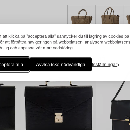
att klicka på "acceptera alla" samtycker du till lagring av cookies på
för att förbättra navigeringen på webbplatsen, analysera webbplatsen
ning och anpassa vår marknadsföring.
Andra har även tittat på
eptera alla
Avvisa icke-nödvändiga
Inställningar