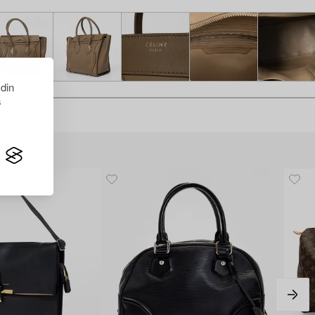
 din
s