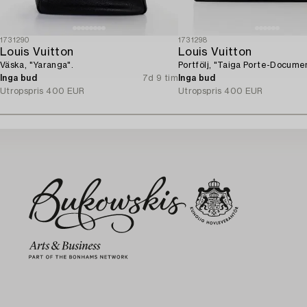
1731290
1731298
Louis Vuitton
Louis Vuitton
Väska, "Yaranga".
Portfölj, "Taiga Porte-Docume
Inga bud
7d 9 tim
Inga bud
Utropspris
400 EUR
Utropspris
400 EUR