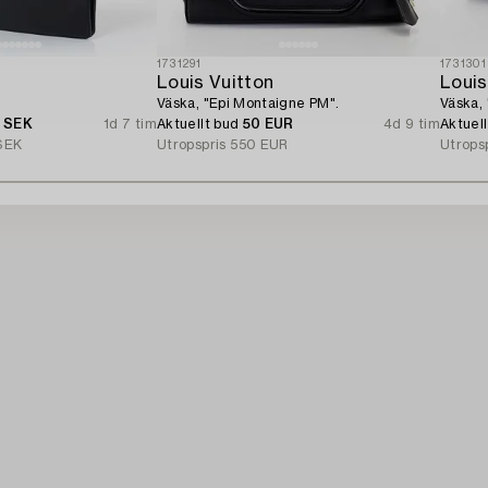
1731291
1731301
Louis Vuitton
Louis
Väska, "Epi Montaigne PM".
Väska, 
0 SEK
1d 7 tim
Aktuellt bud
50 EUR
4d 9 tim
Aktuel
SEK
Utropspris
550 EUR
Utrops