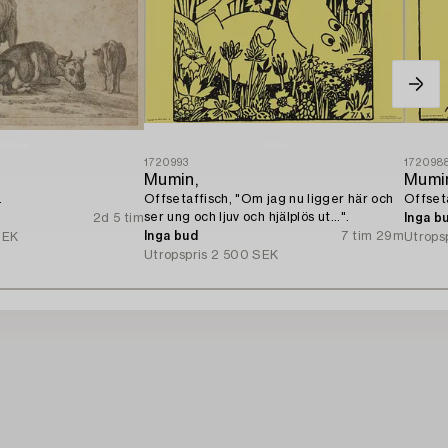
1720993
172098
Mumin,
Mumi
.
Offsetaffisch, "Om jag nu ligger här och
Offseta
ser ung och ljuv och hjälplös ut...".
2d 5 tim
Inga b
Inga bud
7 tim 29m
SEK
Utrops
Utropspris
2 500 SEK