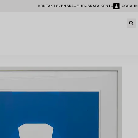
KONTAKT
SVENSKA
EUR
SKAPA KONTO
LOGGA IN