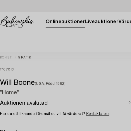
Onlineauktioner
Liveauktioner
Värde
KONST
GRAFIK
1707013
Will Boone
(USA, Född 1982)
"Home"
Auktionen avslutad
2
Har du ett liknande föremål du vill få värderat?
Kontakta oss