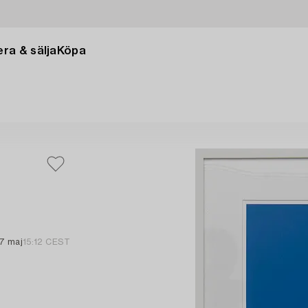
ra & sälja
Köpa
7 maj
15:12 CEST