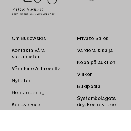
Om Bukowskis
Private Sales
Kontakta våra
Värdera & sälja
specialister
Köpa på auktion
Våra Fine Art-resultat
Villkor
Nyheter
Bukipedia
Hemvärdering
Systembolagets
Kundservice
dryckesauktioner
Transport och
Press
uthämtning