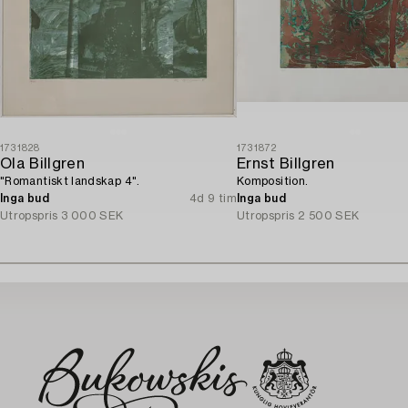
1731828
1731872
Ola Billgren
Ernst Billgren
"Romantiskt landskap 4".
Komposition.
Inga bud
4d 9 tim
Inga bud
Utropspris
3 000 SEK
Utropspris
2 500 SEK