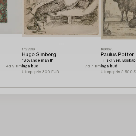
1729939
1693625
Hugo Simberg
Paulus Potter
"Sovande man II".
Tillskriven, Boskap
4d 9 tim
Inga bud
7d 7 tim
Inga bud
Utropspris
300 EUR
Utropspris
2 500 