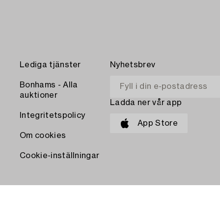
Lediga tjänster
Nyhetsbrev
Bonhams - Alla
auktioner
Ladda ner vår app
Integritetspolicy
App Store
Om cookies
Cookie-inställningar