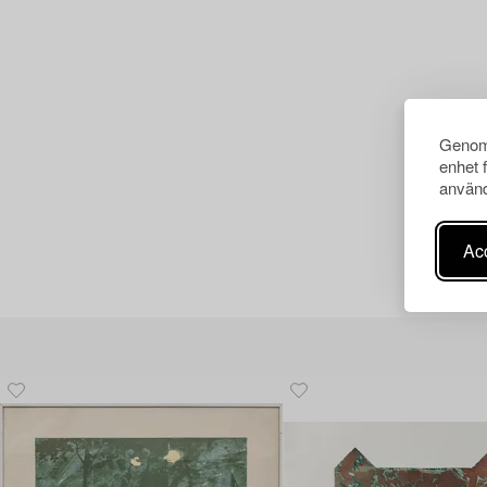
Genom 
enhet 
använd
Acc