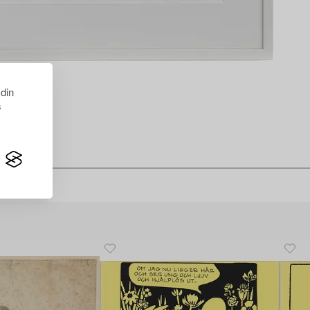
 din
s