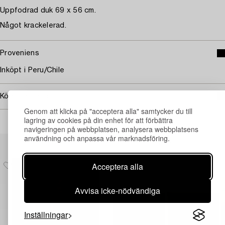
Uppfodrad duk 69 x 56 cm.
Något krackelerad.
Proveniens
Inköpt i Peru/Chile
Köpinformation
Genom att klicka på "acceptera alla" samtycker du till
lagring av cookies på din enhet för att förbättra
navigeringen på webbplatsen, analysera webbplatsens
användning och anpassa vår marknadsföring.
Andra har även tittat på
Acceptera alla
Avvisa icke-nödvändiga
Inställningar