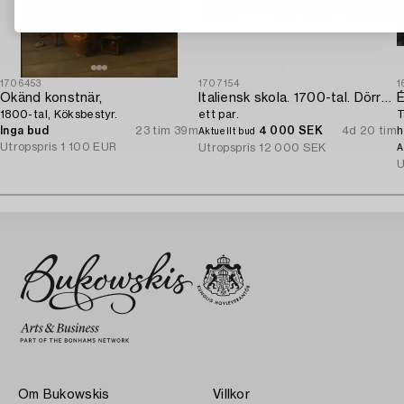
1706453
1707154
1
Okänd konstnär,
Italiensk skola. 1700-tal. Dörröverstycken,
É
1800-tal, Köksbestyr.
ett par.
T
Inga bud
23 tim 39m
4 000 SEK
4d 20 tim
h
Aktuellt bud
Utropspris
1 100 EUR
Utropspris
12 000 SEK
A
U
Om Bukowskis
Villkor