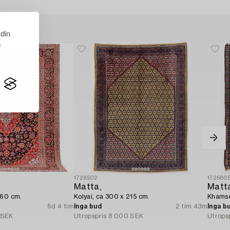
 din
s
1728502
172680
Matta,
Matt
260 cm.
Kolyai, ca 300 x 215 cm.
Khamseh
6d 4 tim
Inga bud
2 tim 43m
Inga b
 SEK
Utropspris
8 000 SEK
Utrops