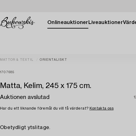
Onlineauktioner
Liveauktioner
Värde
MATTOR & TEXTIL
ORIENTALISKT
1707685
Matta, Kelim, 245 x 175 cm.
Auktionen avslutad
1
Har du ett liknande föremål du vill få värderat?
Kontakta oss
Obetydligt ytslitage.