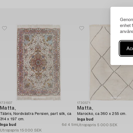
Genom 
enhet 
använd
Acc
1731937
1730571
Matta,
Matta,
Täbris, Nordvästra Persien, part silk, ca
Marocko, ca 360 x 255 cm.
314 x 197 cm.
Inga bud
Inga bud
6d 4 tim
Utropspris
5 000 SEK
Utropspris
15 000 SEK