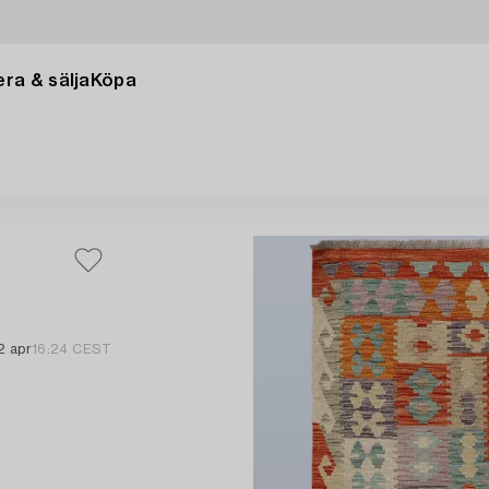
ra & sälja
Köpa
2 apr
16:24 CEST