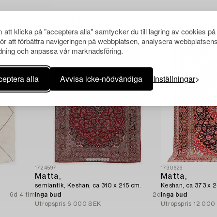
Andra har även tittat på
att klicka på "acceptera alla" samtycker du till lagring av cookies på
för att förbättra navigeringen på webbplatsen, analysera webbplatsen
ning och anpassa vår marknadsföring.
eptera alla
Avvisa icke-nödvändiga
Inställningar
1724597
1730629
Matta,
Matta,
semiantik, Keshan, ca 310 x 215 cm.
Keshan, ca 373 x 
6d 4 tim
Inga bud
2d
Inga bud
Utropspris
6 000 SEK
Utropspris
12 000