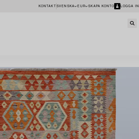
KONTAKT
SVENSKA
EUR
SKAPA KONTO
LOGGA IN