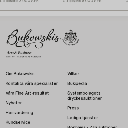
Utropspris
3 000 SEK
Utropspris
8 000 SEK
U
Om Bukowskis
Villkor
Kontakta våra specialister
Bukipedia
Våra Fine Art-resultat
Systembolagets
dryckesauktioner
Nyheter
Press
Hemvärdering
Lediga tjänster
Kundservice
Bonhams - Alla auktioner