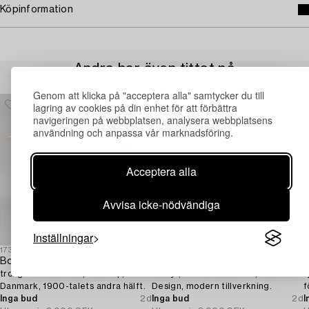
Köpinformation
Andra har även tittat på
Genom att klicka på "acceptera alla" samtycker du till
lagring av cookies på din enhet för att förbättra
navigeringen på webbplatsen, analysera webbplatsens
användning och anpassa vår marknadsföring.
Acceptera alla
Avvisa icke-nödvändiga
Inställningar
1731693
1728652
1
Bord,
Bord,
S
troligen modell 105, Farstrup,
"Easy", Omnia Selection, Fast
f
Danmark, 1900-talets andra hälft.
Design, modern tillverkning.
f
Inga bud
2d
Inga bud
2d
I