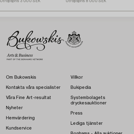
Utropspris
3 000 SEK
Utropspris
8 000 SEK
Om Bukowskis
Villkor
Kontakta våra specialister
Bukipedia
Våra Fine Art-resultat
Systembolagets
dryckesauktioner
Nyheter
Press
Hemvärdering
Lediga tjänster
Kundservice
Bonhams - Alla auktioner