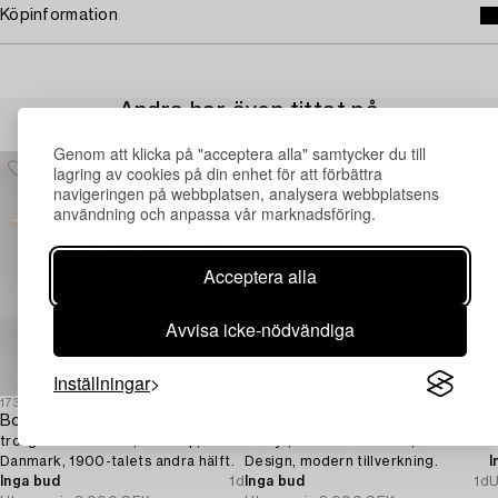
Köpinformation
Andra har även tittat på
Genom att klicka på "acceptera alla" samtycker du till
lagring av cookies på din enhet för att förbättra
navigeringen på webbplatsen, analysera webbplatsens
användning och anpassa vår marknadsföring.
Acceptera alla
Avvisa icke-nödvändiga
Inställningar
1731693
1728652
1
Bord,
Bord,
S
troligen modell 105, Farstrup,
"Easy", Omnia Selection, Fast
L
Danmark, 1900-talets andra hälft.
Design, modern tillverkning.
I
Inga bud
1d
Inga bud
1d
U