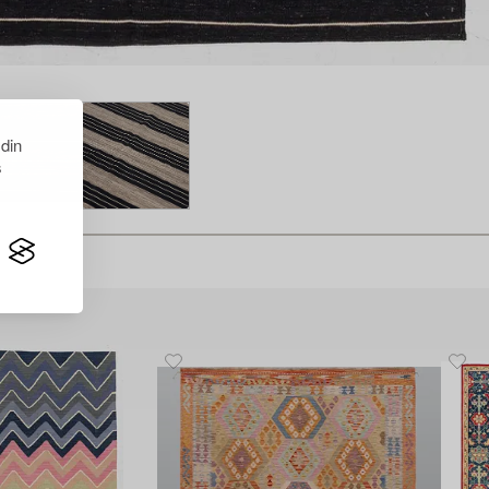
 din
s