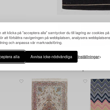
att klicka på "acceptera alla" samtycker du till lagring av cookies på
för att förbättra navigeringen på webbplatsen, analysera webbplatsen
ning och anpassa vår marknadsföring.
eptera alla
Avvisa icke-nödvändiga
Inställningar
Andra har även tittat på