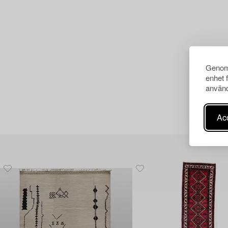
Genom 
enhet 
använd
Acc