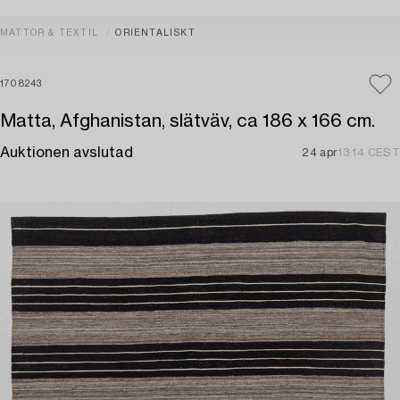
MATTOR & TEXTIL
ORIENTALISKT
1708243
Matta, Afghanistan, slätväv, ca 186 x 166 cm.
Auktionen avslutad
24 apr
13:14 CEST