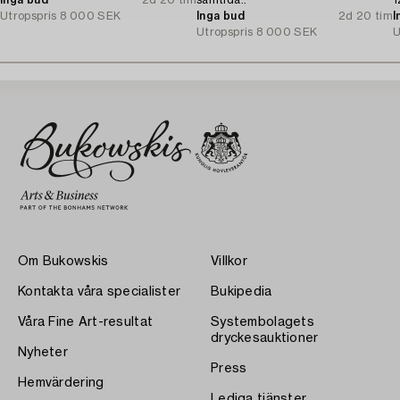
Inga bud
2d 20 tim
samtida..
1
Utropspris
8 000 SEK
Inga bud
2d 20 tim
I
Utropspris
8 000 SEK
U
Om Bukowskis
Villkor
Kontakta våra specialister
Bukipedia
Våra Fine Art-resultat
Systembolagets
dryckesauktioner
Nyheter
Press
Hemvärdering
Lediga tjänster