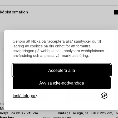
Köpinformation
Andra har även tittat på
Genom att klicka på "acceptera alla" samtycker du till
lagring av cookies på din enhet för att förbättra
navigeringen på webbplatsen, analysera webbplatsens
användning och anpassa vår marknadsföring.
Acceptera alla
Avvisa icke-nödvändiga
Inställningar
1728502
1728504
1
Matta,
Matta,
M
Kolyai, ca 300 x 215 cm.
Vintage Design, ca 306 x 229 cm,
o