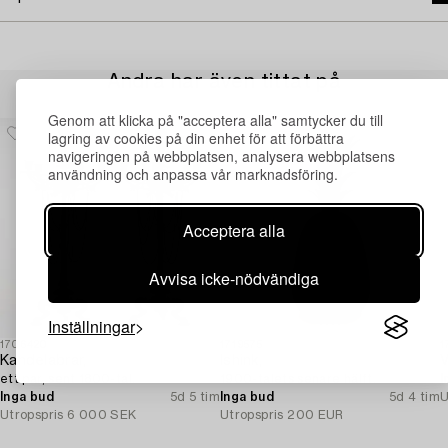
Andra har även tittat på
Genom att klicka på "acceptera alla" samtycker du till
lagring av cookies på din enhet för att förbättra
navigeringen på webbplatsen, analysera webbplatsens
användning och anpassa vår marknadsföring.
Acceptera alla
Avvisa icke-nödvändiga
Inställningar
1706420
1719575
1
Kandelabrar,
Ishink,
V
ett par, sent 1800-tal.
1900-talets senare hälft.
I
Inga bud
5d 5 tim
Inga bud
5d 4 tim
U
Utropspris
6 000 SEK
Utropspris
200 EUR