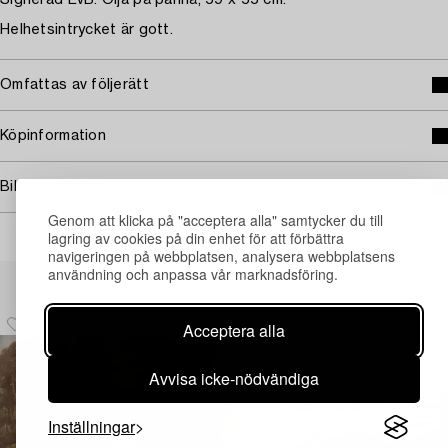
Signerad EvB. Olja på pannå, 59 x 55 cm.
Helhetsintrycket är gott.
Omfattas av följerätt
Köpinformation
Bildrättigheter
Genom att klicka på "acceptera alla" samtycker du till
lagring av cookies på din enhet för att förbättra
navigeringen på webbplatsen, analysera webbplatsens
Andra har även tittat på
användning och anpassa vår marknadsföring.
Acceptera alla
Avvisa icke-nödvändiga
Inställningar