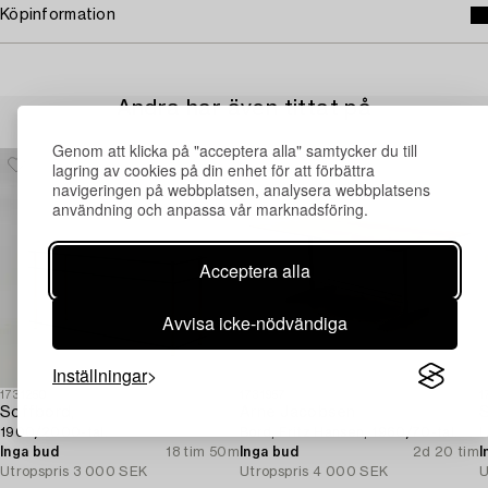
Köpinformation
Andra har även tittat på
Genom att klicka på "acceptera alla" samtycker du till
lagring av cookies på din enhet för att förbättra
navigeringen på webbplatsen, analysera webbplatsens
användning och anpassa vår marknadsföring.
Acceptera alla
Avvisa icke-nödvändiga
Inställningar
1731250
1731957
1
Soffbord,
Arne Jacobsen
S
1900/2000-tal.
Bord, Fritz Hansen, 1960/70-tal.
L
Inga bud
18 tim 50m
Inga bud
2d 20 tim
I
Utropspris
3 000 SEK
Utropspris
4 000 SEK
U