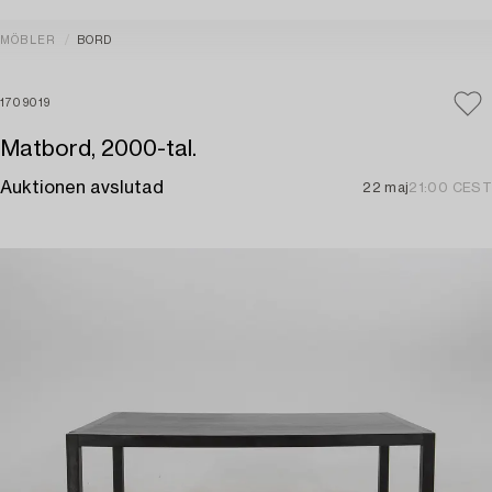
MÖBLER
BORD
1709019
Matbord, 2000-tal.
Auktionen avslutad
22 maj
21:00 CEST