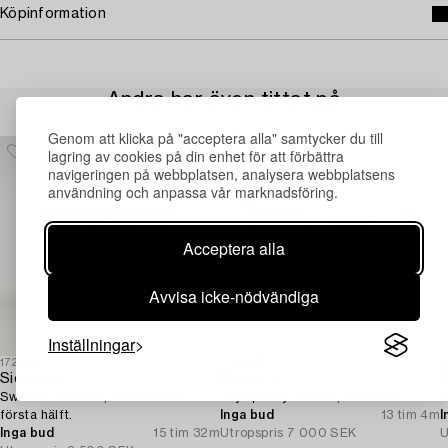
Köpinformation
Andra har även tittat på
Genom att klicka på "acceptera alla" samtycker du till
lagring av cookies på din enhet för att förbättra
navigeringen på webbplatsen, analysera webbplatsens
användning och anpassa vår marknadsföring.
Acceptera alla
Avvisa icke-nödvändiga
Inställningar
1729233
1730560
1
Sidobord,
Matbord,
M
Swedish Modern, 1900-talets
"Symphony" Haslev, Danmark.
1
första hälft.
Inga bud
13 tim 4m
I
Inga bud
15 tim 32m
Utropspris
7 000 SEK
U