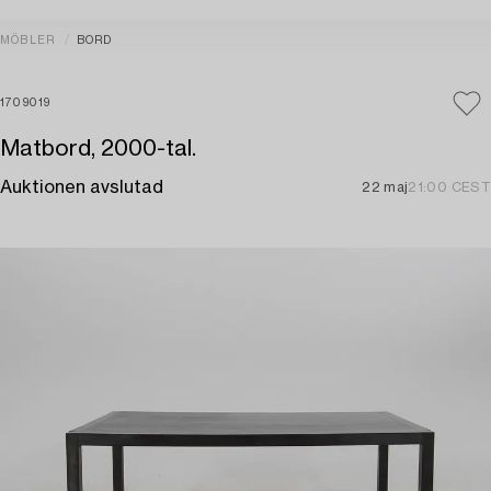
MÖBLER
BORD
1709019
Matbord, 2000-tal.
Auktionen avslutad
22 maj
21:00 CEST