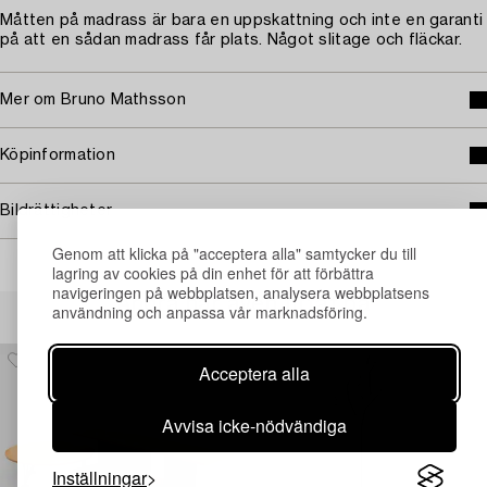
Måtten på madrass är bara en uppskattning och inte en garanti
på att en sådan madrass får plats. Något slitage och fläckar.
Mer om Bruno Mathsson
Köpinformation
Bildrättigheter
Genom att klicka på "acceptera alla" samtycker du till
lagring av cookies på din enhet för att förbättra
navigeringen på webbplatsen, analysera webbplatsens
Andra har även tittat på
användning och anpassa vår marknadsföring.
Acceptera alla
Avvisa icke-nödvändiga
Inställningar