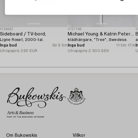
1728557
1727766
1
Sideboard / TV-bord,
Michael Young & Katrin Petersdottir,
B
Ligne Roset, 2000-tal.
klädhängare, "Tree", Swedese.
a
Inga bud
3d 9 tim
Inga bud
11 tim 17m
I
Utropspris
250 EUR
Utropspris
2 500 SEK
U
Om Bukowskis
Villkor