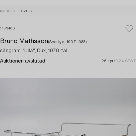
MÖBLER
ÖVRIGT
1709400
Bruno Mathsson
(Sverige, 1907-1988)
sängram, "Ulla", Dux, 1970-tal.
Auktionen avslutad
26 apr
19:24 CEST