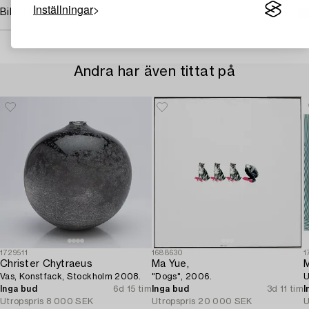
Inställningar
Bildrättigheter
Andra har även tittat på
1729511
1688630
1
Christer Chytraeus
Ma Yue,
M
Vas, Konstfack, Stockholm 2008.
"Dogs", 2006.
U
Inga bud
6d 15 tim
Inga bud
3d 11 tim
I
Utropspris
8 000 SEK
Utropspris
20 000 SEK
U