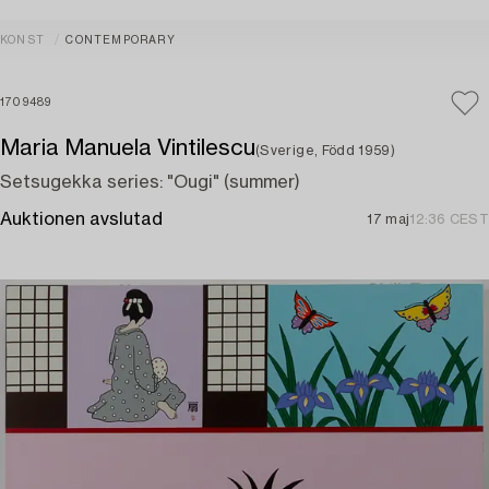
KONST
CONTEMPORARY
1709489
Maria Manuela Vintilescu
(Sverige, Född 1959)
Setsugekka series: "Ougi" (summer)
Auktionen avslutad
17 maj
12:36 CEST