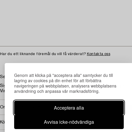
Har du ett liknande föremål du vill få värderat?
Kontakta oss
Genom att klicka på "acceptera alla" samtycker du till
Setsugekka series: "Ougi" (summer)
lagring av cookies på din enhet för att förbättra
navigeringen på webbplatsen, analysera webbplatsens
Signerad Maria Manuel Vintilescu och daterad 2009 a tergo.
användning och anpassa vår marknadsföring.
Vinyl på duk 135 x 100 x 7 cm.
Acceptera alla
Omfattas av följerätt
Avvisa icke-nödvändiga
Köpinformation