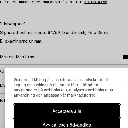
Har du ett liknande föremål du vill få värderat?
Kontakta oss
”Liebespaar”
Signerad och numrerad 64/99, blandteknik, 45 x 35 cm
Ej examinerad ur ram.
Mer om Max Ernst
Omfattas av följerätt
Genom att klicka på "acceptera alla" samtycker du till
lagring av cookies på din enhet för att förbättra
Köpinformation
navigeringen på webbplatsen, analysera webbplatsens
användning och anpassa vår marknadsföring.
Bildrättigheter
Acceptera alla
Avvisa icke-nödvändiga
Andra har även tittat på