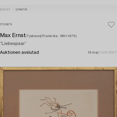
KONST
GRAFIK
1709679
Max Ernst
(Tyskland/Frankrike, 1891-1976)
”Liebespaar”
Auktionen avslutad
19 maj
21:28 CEST