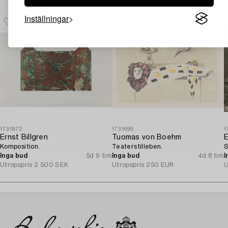
Inställningar
1731872
1731698
1
Ernst Billgren
Tuomas von Boehm
E
Komposition.
Teaterstilleben.
S
Inga bud
5d 9 tim
Inga bud
4d 8 tim
I
Utropspris
2 500 SEK
Utropspris
250 EUR
U