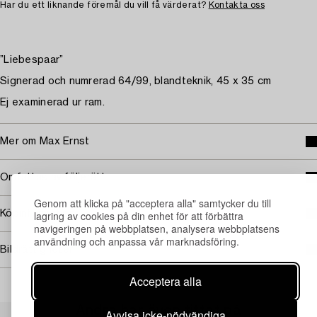
Har du ett liknande föremål du vill få värderat?
Kontakta oss
”Liebespaar”
Signerad och numrerad 64/99, blandteknik, 45 x 35 cm
Ej examinerad ur ram.
Mer om Max Ernst
Omfattas av följerätt
Genom att klicka på "acceptera alla" samtycker du till
lagring av cookies på din enhet för att förbättra
Köpinformation
navigeringen på webbplatsen, analysera webbplatsens
användning och anpassa vår marknadsföring.
Bildrättigheter
Acceptera alla
Andra har även tittat på
Avvisa icke-nödvändiga