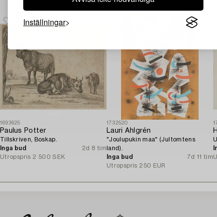
Inställningar
1693625
1732520
1
Paulus Potter
Lauri Ahlgrén
H
Tillskriven, Boskap.
"Joulupukin maa" (Jultomtens
U
Inga bud
2d 8 tim
land).
I
Utropspris
2 500 SEK
Inga bud
7d 11 tim
U
Utropspris
250 EUR