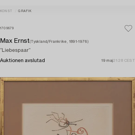
KONST
GRAFIK
1709679
Max Ernst
(Tyskland/Frankrike, 1891-1976)
”Liebespaar”
Auktionen avslutad
19 maj
21:28 CEST