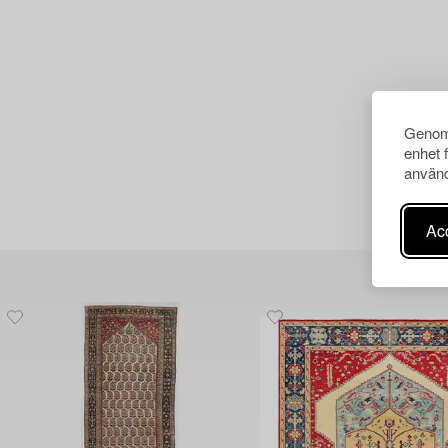
Genom 
enhet 
använd
Acc