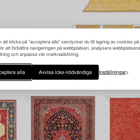
att klicka på "acceptera alla" samtycker du till lagring av cookies på
för att förbättra navigeringen på webbplatsen, analysera webbplatsen
ning och anpassa vår marknadsföring.
eptera alla
Avvisa icke-nödvändiga
Inställningar
Andra har även tittat på