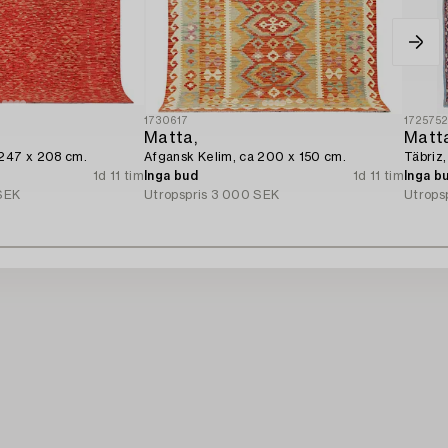
1730617
172575
Matta,
Matt
 247 x 208 cm.
Afgansk Kelim, ca 200 x 150 cm.
Täbriz,
1d 11 tim
Inga bud
1d 11 tim
Inga b
SEK
Utropspris
3 000 SEK
Utrops