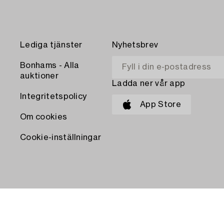
Lediga tjänster
Nyhetsbrev
Bonhams - Alla
auktioner
Ladda ner vår app
Integritetspolicy
App Store
Om cookies
Cookie-inställningar
BETALA MED