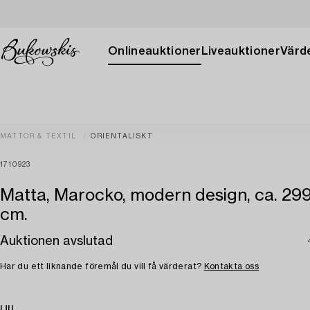
Onlineauktioner
Liveauktioner
Värde
MATTOR & TEXTIL
ORIENTALISKT
1710923
Matta, Marocko, modern design, ca. 29
cm.
Auktionen avslutad
Har du ett liknande föremål du vill få värderat?
Kontakta oss