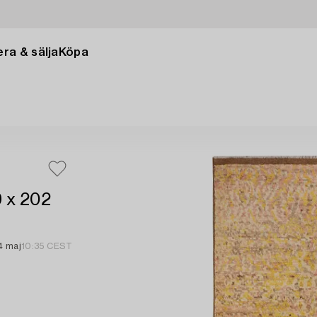
ra & sälja
Köpa
9 x 202
4 maj
10:35 CEST