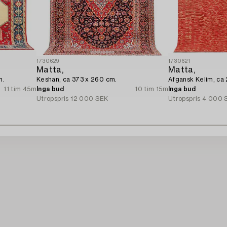
1730629
1730621
Matta,
Matta,
m.
Keshan, ca 373 x 260 cm.
Afgansk Kelim, ca
11 tim 45m
Inga bud
10 tim 15m
Inga bud
Utropspris
12 000 SEK
Utropspris
4 000 