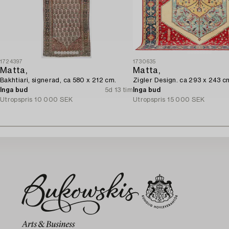
1724397
1730635
Matta,
Matta,
Bakhtiari, signerad, ca 580 x 212 cm.
Zigler Design. ca 293 x 243 c
Inga bud
5d 13 tim
Inga bud
Utropspris
10 000 SEK
Utropspris
15 000 SEK