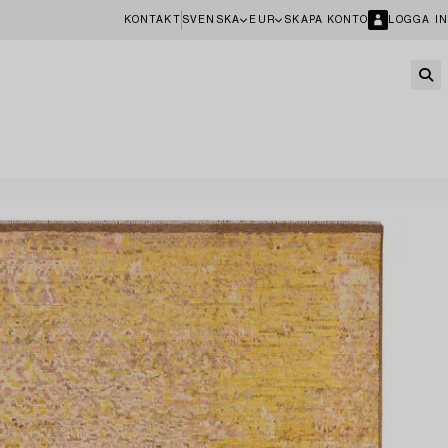
KONTAKT
SVENSKA
EUR
SKAPA KONTO
LOGGA IN