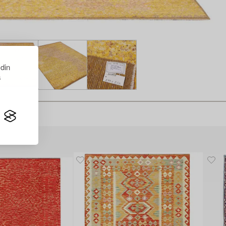
 din
s