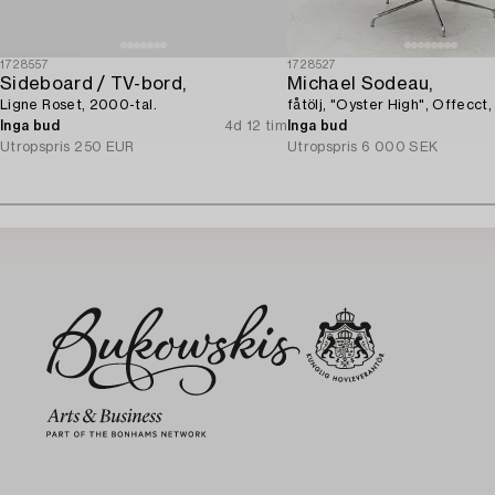
1728557
1728527
Sideboard / TV-bord,
Michael Sodeau,
Ligne Roset, 2000-tal.
fåtölj, "Oyster High", Offecct
Inga bud
4d 12 tim
Inga bud
Utropspris
250 EUR
Utropspris
6 000 SEK