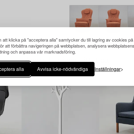
att klicka på "acceptera alla" samtycker du till lagring av cookies på
för att förbättra navigeringen på webbplatsen, analysera webbplatsen
ning och anpassa vår marknadsföring.
Andra har även tittat på
eptera alla
Avvisa icke-nödvändiga
Inställningar