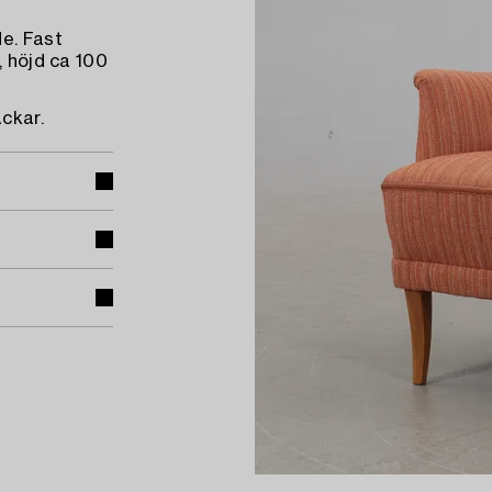
e. Fast
, höjd ca 100
äckar.