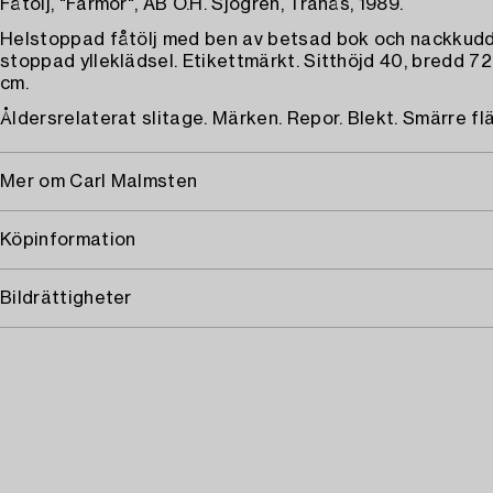
Fåtölj, "Farmor", AB O.H. Sjögren, Tranås, 1989.
Helstoppad fåtölj med ben av betsad bok och nackkudd
stoppad ylleklädsel. Etikettmärkt. Sitthöjd 40, bredd 72
cm.
Åldersrelaterat slitage. Märken. Repor. Blekt. Smärre fl
Mer om Carl Malmsten
Köpinformation
Bildrättigheter