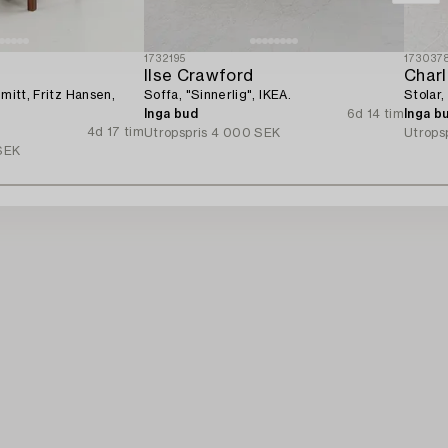
1732195
173037
Ilse Crawford
Char
 mitt, Fritz Hansen,
Soffa, "Sinnerlig", IKEA.
Stolar,
Inga bud
6d 14 tim
Inga b
4d 17 tim
Utropspris
4 000 SEK
Utrops
SEK