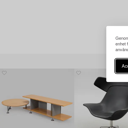
Genom 
enhet 
använd
Acc