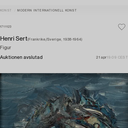
KONST
MODERN INTERNATIONELL KONST
1711123
Henri Sert
(Frankrike/Sverige, 1938-1964)
Figur
Auktionen avslutad
21 apr
19:09 CEST