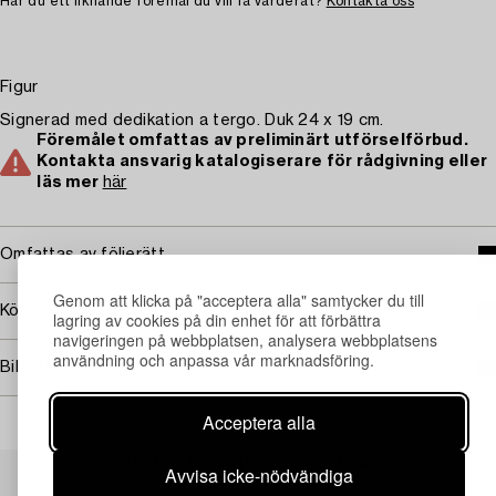
Har du ett liknande föremål du vill få värderat?
Kontakta oss
Figur
Signerad med dedikation a tergo. Duk 24 x 19 cm.
Föremålet omfattas av preliminärt utförselförbud.
Kontakta ansvarig katalogiserare för rådgivning eller
läs mer
här
Omfattas av följerätt
Genom att klicka på "acceptera alla" samtycker du till
Köpinformation
lagring av cookies på din enhet för att förbättra
navigeringen på webbplatsen, analysera webbplatsens
användning och anpassa vår marknadsföring.
Bildrättigheter
Acceptera alla
Andra har även tittat på
Avvisa icke-nödvändiga