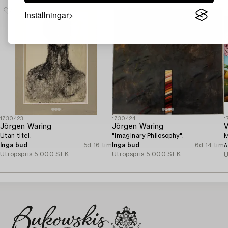
Inställningar
1730423
1730424
1
Jörgen Waring
Jörgen Waring
V
Utan titel.
"Imaginary Philosophy".
M
Inga bud
5d 16 tim
Inga bud
6d 14 tim
A
Utropspris
5 000 SEK
Utropspris
5 000 SEK
U