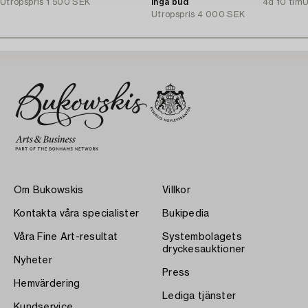
Utropspris
1 500 SEK
Stockholm, 1920-tal.
Inga bud
4d 10 tim
U
Utropspris
4 000 SEK
Om Bukowskis
Villkor
Kontakta våra specialister
Bukipedia
Våra Fine Art-resultat
Systembolagets
dryckesauktioner
Nyheter
Press
Hemvärdering
Lediga tjänster
Kundservice