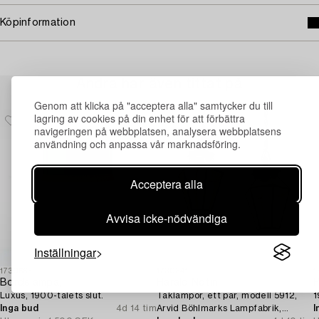
Köpinformation
Andra har även tittat på
Genom att klicka på "acceptera alla" samtycker du till
lagring av cookies på din enhet för att förbättra
navigeringen på webbplatsen, analysera webbplatsens
användning och anpassa vår marknadsföring.
Acceptera alla
Avvisa icke-nödvändiga
Inställningar
1730663
1730341
1
Bordslampa,
Harald Notini
P
Luxus, 1900-talets slut.
Taklampor, ett par, modell 5912,
1
Inga bud
4d 14 tim
Arvid Böhlmarks Lampfabrik,
I