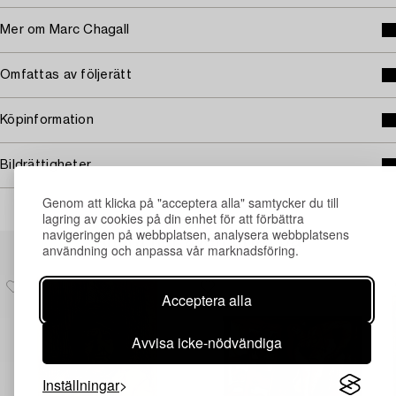
Mer om Marc Chagall
Omfattas av följerätt
Köpinformation
Bildrättigheter
Genom att klicka på "acceptera alla" samtycker du till
lagring av cookies på din enhet för att förbättra
navigeringen på webbplatsen, analysera webbplatsens
Andra har även tittat på
användning och anpassa vår marknadsföring.
Acceptera alla
Avvisa icke-nödvändiga
Inställningar