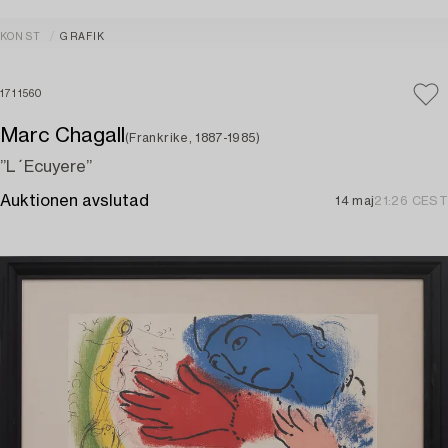
KONST
GRAFIK
1711560
Marc Chagall
(Frankrike, 1887-1985)
”L´Ecuyere”
Auktionen avslutad
14 maj
21:26 CEST