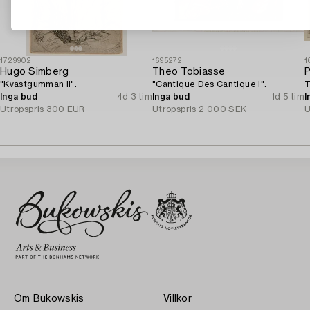
1729902
1695272
1
Hugo Simberg
Theo Tobiasse
P
"Kvastgumman II".
"Cantique Des Cantique I".
T
Inga bud
4d 3 tim
Inga bud
1d 5 tim
I
Utropspris
300 EUR
Utropspris
2 000 SEK
U
Om Bukowskis
Villkor