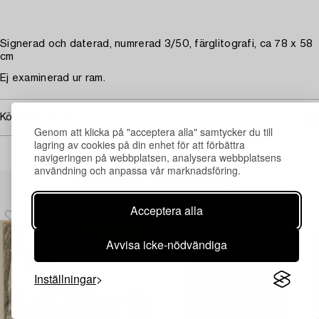
Signerad och daterad, numrerad 3/50, färglitografi, ca 78 x 58
cm
Ej examinerad ur ram.
Köpinformation
Genom att klicka på "acceptera alla" samtycker du till
lagring av cookies på din enhet för att förbättra
navigeringen på webbplatsen, analysera webbplatsens
användning och anpassa vår marknadsföring.
Andra har även tittat på
Acceptera alla
Avvisa icke-nödvändiga
Inställningar