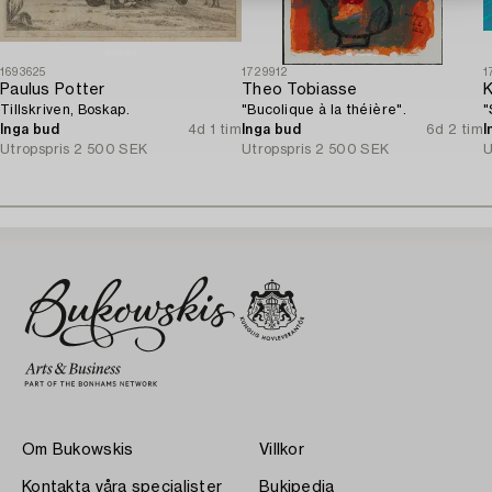
1693625
1729912
1
Paulus Potter
Theo Tobiasse
K
Tillskriven, Boskap.
"Bucolique à la théière".
"
Inga bud
4d 1 tim
Inga bud
6d 2 tim
I
Utropspris
2 500 SEK
Utropspris
2 500 SEK
U
Om Bukowskis
Villkor
Kontakta våra specialister
Bukipedia