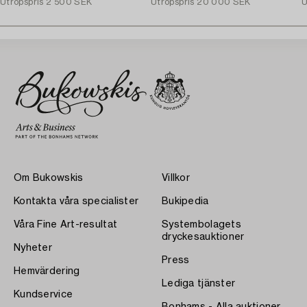
Utropspris
2 500 SEK
Utropspris
20 000 SEK
U
Om Bukowskis
Villkor
Kontakta våra specialister
Bukipedia
Våra Fine Art-resultat
Systembolagets
dryckesauktioner
Nyheter
Press
Hemvärdering
Lediga tjänster
Kundservice