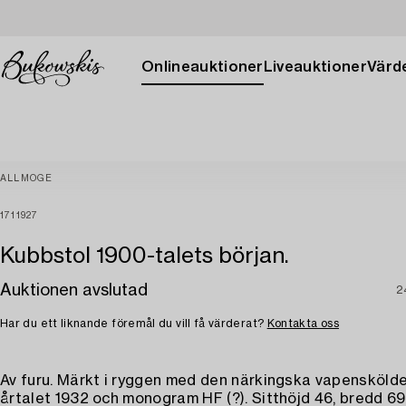
Onlineauktioner
Liveauktioner
Värde
ALLMOGE
1711927
Kubbstol 1900-talets början.
Auktionen avslutad
2
Har du ett liknande föremål du vill få värderat?
Kontakta oss
Av furu. Märkt i ryggen med den närkingska vapensköld
årtalet 1932 och monogram HF (?). Sitthöjd 46, bredd 69