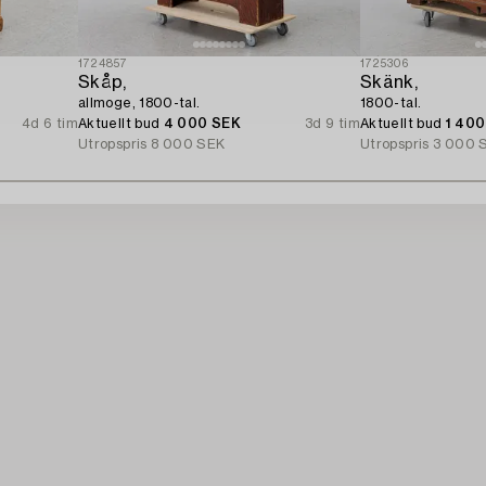
1724857
1725306
Skåp,
Skänk,
allmoge, 1800-tal.
1800-tal.
4d 6 tim
Aktuellt bud
4 000 SEK
3d 9 tim
Aktuellt bud
1 40
Utropspris
8 000 SEK
Utropspris
3 000 