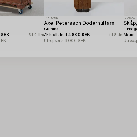
1730285
172920
Axel Petersson Döderhultarn
Skåp
Gumma.
allmog
0 SEK
3d 9 tim
Aktuellt bud
4 800 SEK
1d 8 tim
Aktuel
SEK
Utropspris
6 000 SEK
Utrops