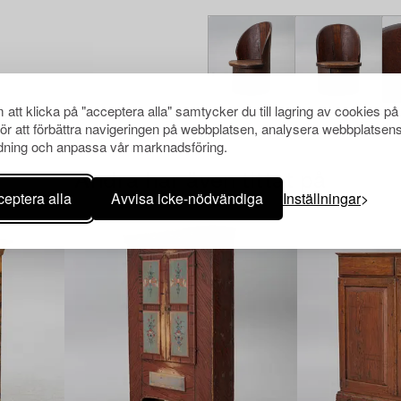
att klicka på "acceptera alla" samtycker du till lagring av cookies på
för att förbättra navigeringen på webbplatsen, analysera webbplatsen
ning och anpassa vår marknadsföring.
Andra har även tittat på
eptera alla
Avvisa icke-nödvändiga
Inställningar