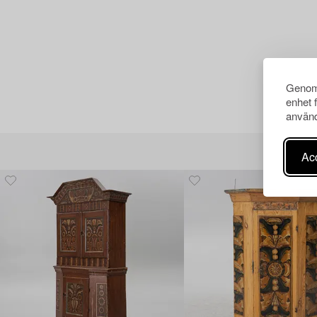
Genom 
enhet 
använd
Acc