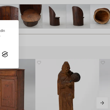
 din
s