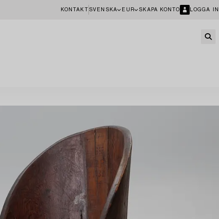
KONTAKT
SVENSKA
EUR
SKAPA KONTO
LOGGA IN