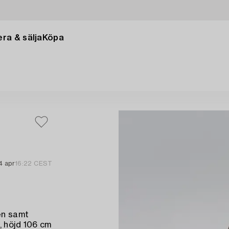
ra & sälja
Köpa
4 apr
16:22 CEST
en samt
, höjd 106 cm