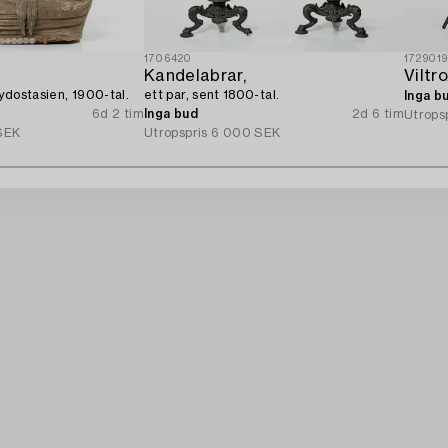
1706420
172901
Kandelabrar,
Viltr
ydostasien, 1900-tal.
ett par, sent 1800-tal.
Inga b
6d 2 tim
Inga bud
2d 6 tim
Utrops
SEK
Utropspris
6 000 SEK