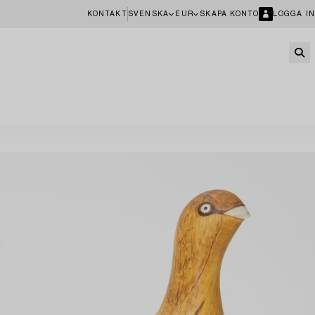
KONTAKT
SVENSKA
EUR
SKAPA KONTO
LOGGA IN