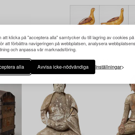
att klicka på "acceptera alla" samtycker du till lagring av cookies på
för att förbättra navigeringen på webbplatsen, analysera webbplatsen
ning och anpassa vår marknadsföring.
Andra har även tittat på
eptera alla
Avvisa icke-nödvändiga
Inställningar