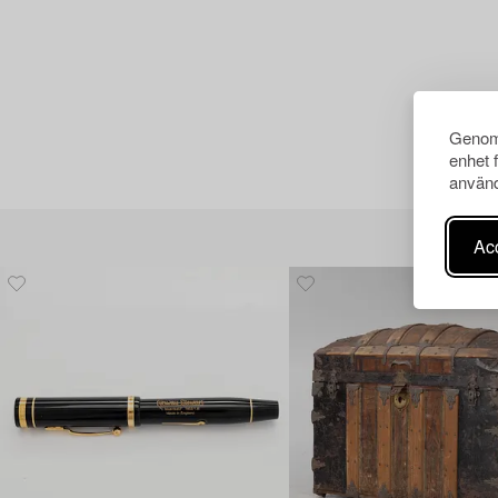
Genom 
enhet 
använd
Acc