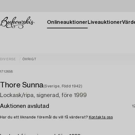
Onlineauktioner
Liveauktioner
Värde
DIVERSE
ÖVRIGT
1712658
Thore Sunna
(Sverige, Född 1942)
Lockask/ripa, signerad, före 1999
Auktionen avslutad
1
Har du ett liknande föremål du vill få värderat?
Kontakta oss