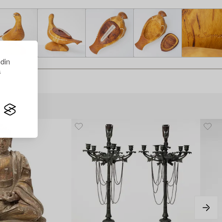
 din
s