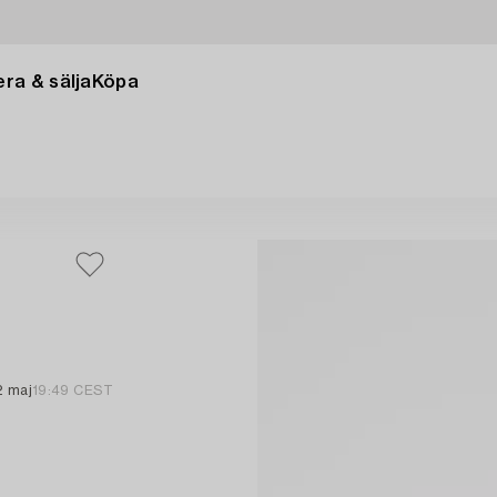
ra & sälja
Köpa
2 maj
19:49 CEST