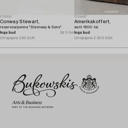
1732131
1725437
Conway Stewart,
Amerikakoffert,
reservoarpenna "Steinway & Sons".
sent 1800-tal.
Inga bud
3d 5 tim
Inga bud
Utropspris
250 EUR
Utropspris
2 500 SEK