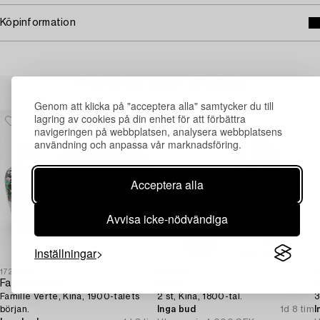
Köpinformation
Andra har även tittat på
Genom att klicka på "acceptera alla" samtycker du till
lagring av cookies på din enhet för att förbättra
navigeringen på webbplatsen, analysera webbplatsens
användning och anpassa vår marknadsföring.
Acceptera alla
Avvisa icke-nödvändiga
Inställningar
1729476
1729480
1
Fat samt vas,
Vaser,
P
Famille Verte, Kina, 1900-talets
2 st, Kina, 1800-tal.
3
början.
Inga bud
1d 8 tim
I