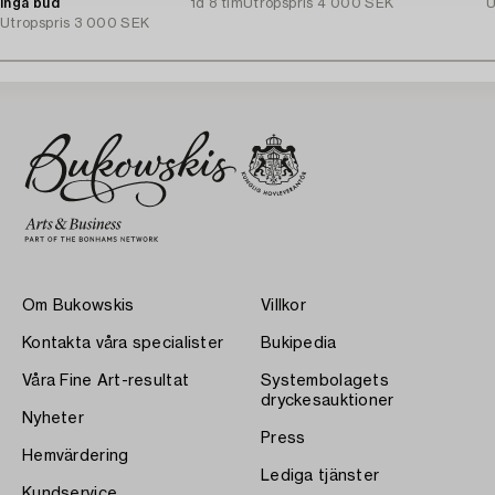
Inga bud
1d 8 tim
Utropspris
4 000 SEK
U
Utropspris
3 000 SEK
Om Bukowskis
Villkor
Kontakta våra specialister
Bukipedia
Våra Fine Art-resultat
Systembolagets
dryckesauktioner
Nyheter
Press
Hemvärdering
Lediga tjänster
Kundservice