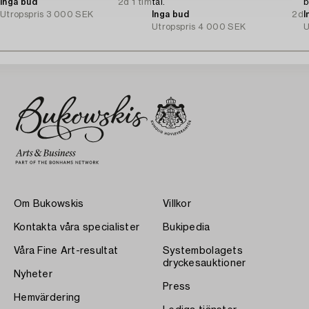
Inga bud
2d 1 tim
tal.
b
Utropspris
3 000 SEK
Inga bud
2d
I
Utropspris
4 000 SEK
U
Om Bukowskis
Villkor
Kontakta våra specialister
Bukipedia
Våra Fine Art-resultat
Systembolagets
dryckesauktioner
Nyheter
Press
Hemvärdering