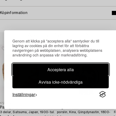
Köpinformation
Andra har även tittat på
Genom att klicka på "acceptera alla" samtycker du till
lagring av cookies på din enhet för att förbättra
navigeringen på webbplatsen, analysera webbplatsens
användning och anpassa vår marknadsföring.
Acceptera alla
Avvisa icke-nödvändiga
Inställningar
1729482
1728646
1
Parti porslin,
Pilgrimskrus,
F
3 delar, Satsuma, Japan, 1900-tal.
porslin, Kina, Qingdynastin, 1800-
F