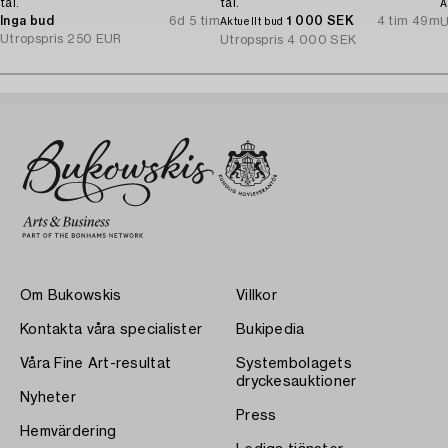
tal.
tal.
A
Inga bud
6d 5 tim
1 000 SEK
4 tim 49m
U
Aktuellt bud
Utropspris
250 EUR
Utropspris
4 000 SEK
Om Bukowskis
Villkor
Kontakta våra specialister
Bukipedia
Våra Fine Art-resultat
Systembolagets
dryckesauktioner
Nyheter
Press
Hemvärdering