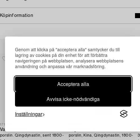
Köpinformation
Andra har även tittat på
Genom att klicka på "acceptera alla" samtycker du till
lagring av cookies på din enhet för att förbättra
navigeringen på webbplatsen, analysera webbplatsens
användning och anpassa vår marknadsföring.
Acceptera alla
Avvisa icke-nödvändiga
Inställningar
1710518
1728646
1
Vas med lock,
Pilgrimskrus,
P
porslin. Qingdynastin, sent 1800-
porslin, Kina, Qingdynastin, 1800-
3