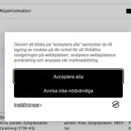
Köpinformation
Andra har även tittat på
Genom att klicka på "acceptera alla" samtycker du till
lagring av cookies på din enhet för att förbättra
navigeringen på webbplatsen, analysera webbplatsens
användning och anpassa vår marknadsföring.
Acceptera alla
Avvisa icke-nödvändiga
Inställningar
1731002
1728646
1
Stekfat,
Pilgrimskrus,
F
Kina, porslin, Qingdynastin,
porslin, Kina, Qingdynastin, 1800-
F
Qianlong (1736-95).
tal.
b