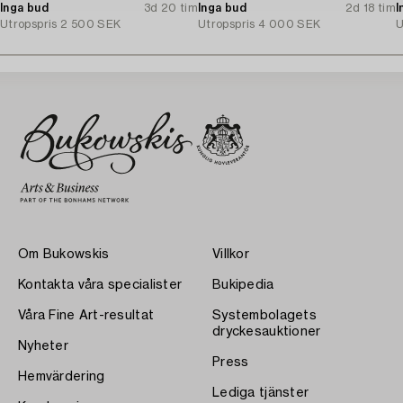
Inga bud
3d 20 tim
Inga bud
2d 18 tim
I
Utropspris
2 500 SEK
Utropspris
4 000 SEK
U
Om Bukowskis
Villkor
Kontakta våra specialister
Bukipedia
Våra Fine Art-resultat
Systembolagets
dryckesauktioner
Nyheter
Press
Hemvärdering
Lediga tjänster