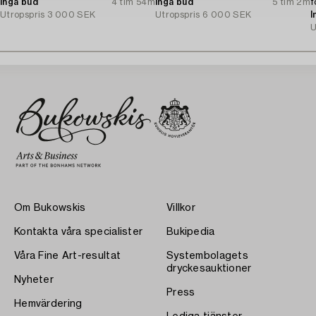
Inga bud
4 tim 54m
Inga bud
5 tim 2m
f
Utropspris
3 000 SEK
Utropspris
6 000 SEK
I
U
Om Bukowskis
Villkor
Kontakta våra specialister
Bukipedia
Våra Fine Art-resultat
Systembolagets
dryckesauktioner
Nyheter
Press
Hemvärdering