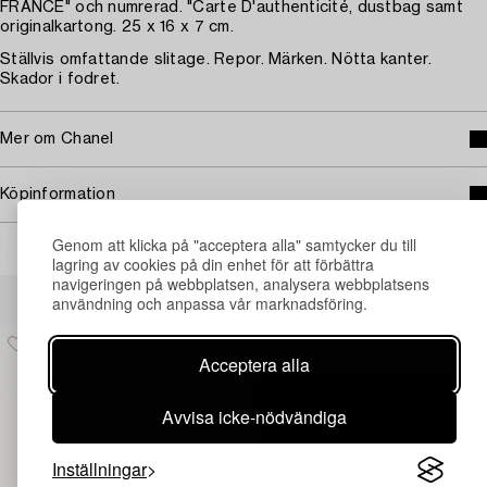
FRANCE" och numrerad. "Carte D'authenticité, dustbag samt
originalkartong. 25 x 16 x 7 cm.
Ställvis omfattande slitage. Repor. Märken. Nötta kanter.
Skador i fodret.
Mer om Chanel
Köpinformation
Genom att klicka på "acceptera alla" samtycker du till
lagring av cookies på din enhet för att förbättra
navigeringen på webbplatsen, analysera webbplatsens
Andra har även tittat på
användning och anpassa vår marknadsföring.
Acceptera alla
Avvisa icke-nödvändiga
Inställningar