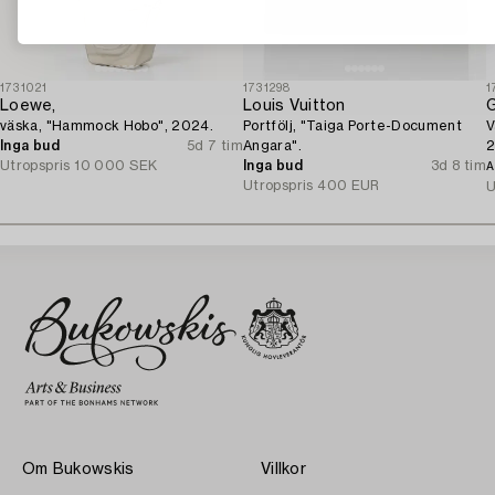
1731021
1731298
1
Loewe,
Louis Vuitton
G
väska, "Hammock Hobo", 2024.
Portfölj, "Taiga Porte-Document
V
Inga bud
5d 7 tim
Angara".
2
Utropspris
10 000 SEK
Inga bud
3d 8 tim
A
Utropspris
400 EUR
U
Om Bukowskis
Villkor