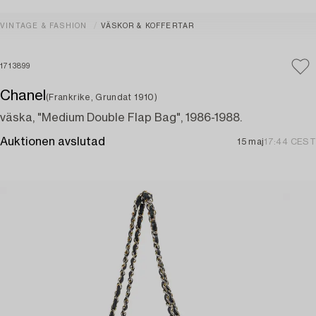
VINTAGE & FASHION
VÄSKOR & KOFFERTAR
1713899
Chanel
(Frankrike, Grundat 1910)
väska, "Medium Double Flap Bag", 1986-1988.
Auktionen avslutad
15 maj
17:44 CEST